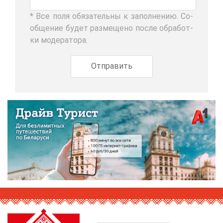
* Все по­ля обя­за­тель­ны к за­пол­не­нию. Со­
об­ще­ние бу­дет раз­ме­ще­но по­сле об­ра­бот­
ки мо­де­ра­то­ра.