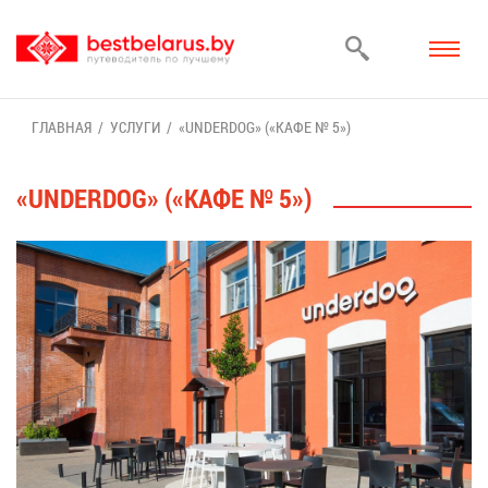
ГЛАВ­НАЯ
УСЛУ­ГИ
«UNDERDOG» («КА­ФЕ № 5»)
«UNDERDOG» («КА­ФЕ № 5»)