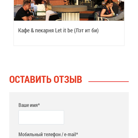
Ка­фе & пе­кар­ня Let it be (Лэт ит би)
ОСТА­ВИТЬ ОТ­ЗЫВ
Ваше имя*
Мобильный телефон / e-mail*