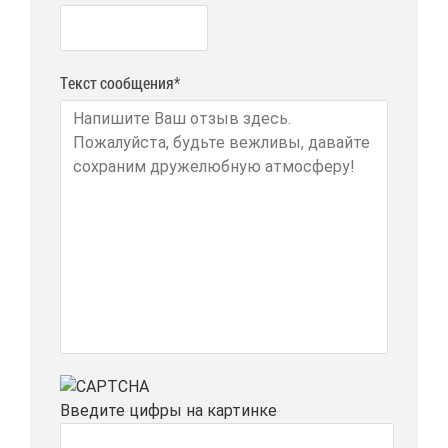
Текст сообщения*
Вве­ди­те циф­ры на кар­тин­ке