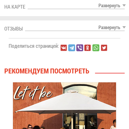
Раз­вер­нуть
НА КАР­ТЕ
Раз­вер­нуть
ОТ­ЗЫ­ВЫ
По­де­лить­ся стра­ни­цей:
РЕ­КО­МЕН­ДУ­ЕМ ПО­СМОТ­РЕТЬ