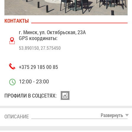
КОН­ТАК­ТЫ
г. Минск, ул. Ок­тябрь­ская, 23A
GPS ко­ор­ди­на­ты:
53.890150, 27.575450
+375 29 185 00 85
12:00 - 23:00
ПРО­ФИ­ЛИ В СОЦ­СЕ­ТЯХ:
Раз­вер­нуть
ОПИ­СА­НИЕ