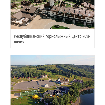
Рес­пуб­ли­кан­ский гор­но­лыж­ный центр «Си­
ли­чи»