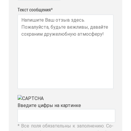
Текст сообщения*
Вве­ди­те циф­ры на кар­тин­ке
* Все по­ля обя­за­тель­ны к за­пол­не­нию. Со­