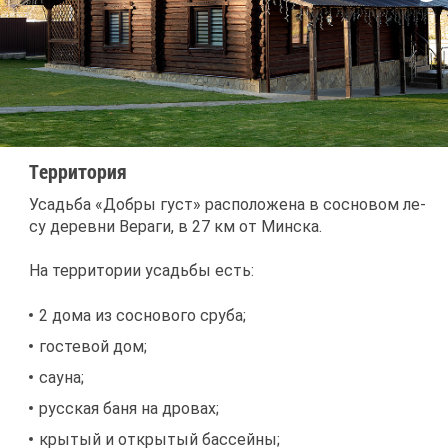
Тер­ри­то­рия
Усадь­ба «Доб­ры густ» рас­по­ло­же­на в сос­но­вом ле­
су де­рев­ни Ве­ра­ги, в 27 км от Мин­ска.
На тер­ри­то­рии усадь­бы есть:
2 до­ма из сос­но­во­го сру­ба;
го­сте­вой дом;
сау­на;
рус­ская ба­ня на дро­вах;
кры­тый и от­кры­тый бас­сей­ны;