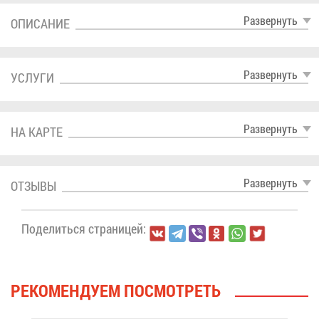
Раз­вер­нуть
ОПИ­СА­НИЕ
Раз­вер­нуть
УСЛУ­ГИ
Раз­вер­нуть
НА КАР­ТЕ
Раз­вер­нуть
ОТ­ЗЫ­ВЫ
По­де­лить­ся стра­ни­цей:
РЕ­КО­МЕН­ДУ­ЕМ ПО­СМОТ­РЕТЬ