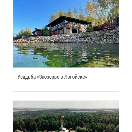
Усадь­ба «За­озе­рье в Ло­гой­ске»