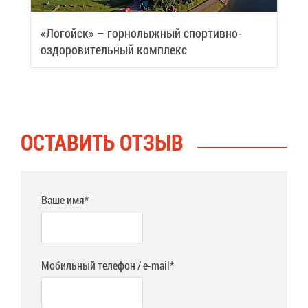
«Ло­гойск» – гор­но­лыж­ный спор­тив­но-
оздо­ро­ви­тель­ный ком­плекс
ОСТА­ВИТЬ ОТ­ЗЫВ
Ваше имя*
Мобильный телефон / e-mail*