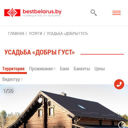
ГЛАВ­НАЯ
УСЛУ­ГИ
УСАДЬ­БА «ДОБ­РЫ ГУСТ»
УСАДЬ­БА «ДОБ­РЫ ГУСТ»
Тер­ри­то­рия
Про­жи­ва­ние
Ба­ня
Бан­ке­ты
Це­ны
Ви­део­тур
1/36