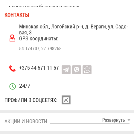
про­стор­ная бе­сед­ка в арен­ду;
КОН­ТАК­ТЫ
зо­на бар­бекю с ка­за­ном и ман­га­лом;
во­лей­боль­ная пло­щад­ка.
Мин­ская обл., Ло­гой­ский р-н, д. Ве­ра­ги, ул. Са­до­
вая, 3
Непо­да­ле­ку рас­по­ло­же­ны по­пу­ляр­ные гор­но­лыж­
GPS ко­ор­ди­на­ты:
ные ку­рор­ты («Ло­гойск», «Си­ли­чи»).
54.174707, 27.798268
+375 44 571 11 57
24/7
ПРО­ФИ­ЛИ В СОЦ­СЕ­ТЯХ:
Раз­вер­нуть
АК­ЦИИ И НО­ВО­СТИ