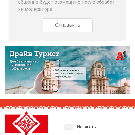
об­ще­ние бу­дет раз­ме­ще­но по­сле об­ра­бот­
ки мо­де­ра­то­ра.
На­пи­сать