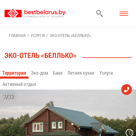
ГЛАВ­НАЯ
УСЛУ­ГИ
ЭКО-ОТЕЛЬ «БЕЛЛЬ­КО»
ЭКО-ОТЕЛЬ «БЕЛЛЬ­КО»
Тер­ри­то­рия
Эко-дом
Ба­ня
Лет­няя кух­ня
Услу­ги
Ак­тив­ный от­дых
1/12