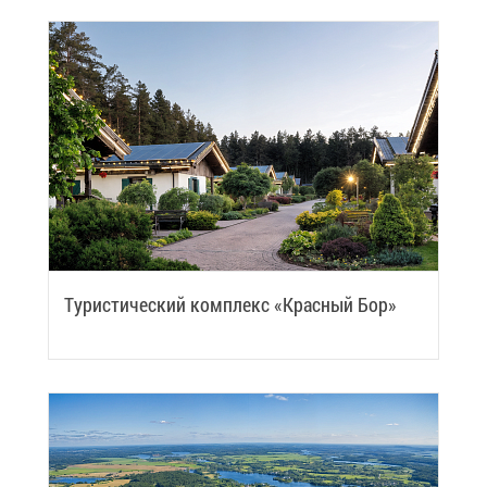
Ту­ри­сти­че­ский ком­плекс «Крас­ный Бор»