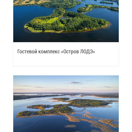
Го­сте­вой ком­плекс «Ост­ров ЛОДЭ»