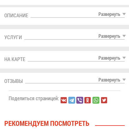
Раз­вер­нуть
ОПИ­СА­НИЕ
Раз­вер­нуть
УСЛУ­ГИ
Раз­вер­нуть
НА КАР­ТЕ
Раз­вер­нуть
ОТ­ЗЫ­ВЫ
По­де­лить­ся стра­ни­цей:
РЕ­КО­МЕН­ДУ­ЕМ ПО­СМОТ­РЕТЬ