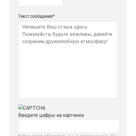
Текст сообщения*
Вве­ди­те циф­ры на кар­тин­ке