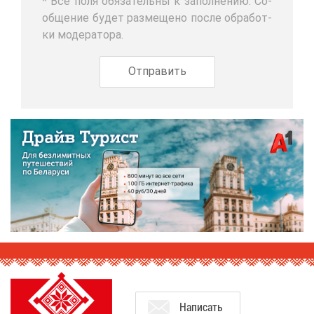
* Все по­ля обя­за­тель­ны к за­пол­не­нию. Со­
об­ще­ние бу­дет раз­ме­ще­но по­сле об­ра­бот­
ки мо­де­ра­то­ра.
На­пи­сать