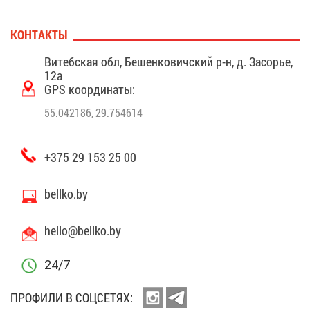
КОН­ТАК­ТЫ
Ви­теб­ская обл, Бе­шен­ко­вич­ский р-н, д. За­со­рье,
12а
GPS ко­ор­ди­на­ты:
55.042186, 29.754614
+375 29 153 25 00
bellko.by
hello@​bellko.​by
24/7
ПРО­ФИ­ЛИ В СОЦ­СЕ­ТЯХ: