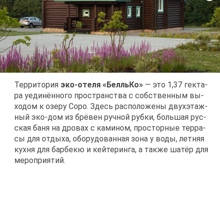
Тер­ри­то­рия
эко-оте­ля «Белль­Ко»
— это 1,37 гек­та­
ра уеди­нён­но­го про­стран­ства с соб­ствен­ным вы­
хо­дом к озе­ру Со­ро. Здесь рас­по­ло­же­ны двух­этаж­
ный эко-дом из брё­вен руч­ной руб­ки, боль­шая рус­
ская ба­ня на дро­вах с ка­ми­ном, про­стор­ные тер­ра­
сы для от­ды­ха, обо­ру­до­ван­ная зо­на у во­ды, лет­няя
кух­ня для бар­бекю и кей­те­рин­га, а та­к­же ша­тёр для
ме­ро­при­я­тий.