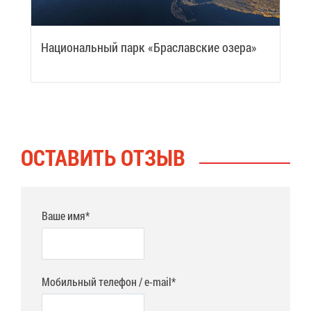
На­ци­о­наль­ный парк «Бра­слав­ские озе­ра»
ОСТА­ВИТЬ ОТ­ЗЫВ
Ваше имя*
Мобильный телефон / e-mail*