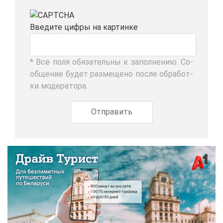
Вве­ди­те циф­ры на кар­тин­ке
* Все по­ля обя­за­тель­ны к за­пол­не­нию. Со­
об­ще­ние бу­дет раз­ме­ще­но по­сле об­ра­бот­
ки мо­де­ра­то­ра.