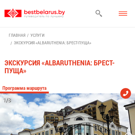
ГЛАВ­НАЯ
УСЛУ­ГИ
ЭКС­КУР­СИЯ «АLBARUTHENIA: БРЕСТ-ПУ­ЩА»
ЭКС­КУР­СИЯ «АLBARUTHENIA: БРЕСТ-
ПУ­ЩА»
Про­грам­ма марш­ру­та
1/8