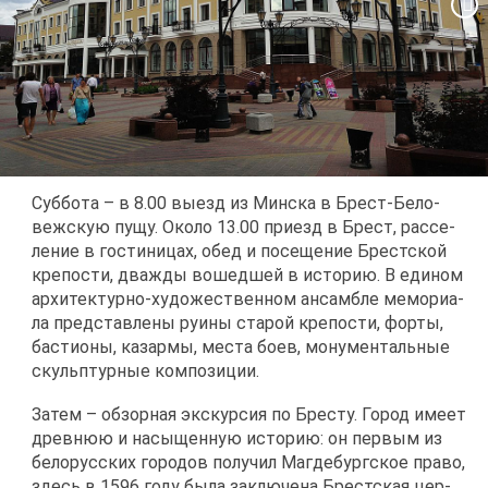
Суб­бо­та – в 8.00 вы­езд из Мин­ска в Брест-Бе­ло­
веж­скую пу­щу. Око­ло 13.00 при­езд в Брест, рас­се­
ле­ние в го­сти­ни­цах, обед и по­се­ще­ние Брест­ской
кре­по­сти, два­жды во­шед­шей в ис­то­рию. В еди­ном
ар­хи­тек­тур­но-ху­до­же­ствен­ном ан­сам­бле ме­мо­ри­а­
ла пред­став­ле­ны ру­и­ны ста­рой кре­по­сти, фор­ты,
ба­сти­о­ны, ка­зар­мы, ме­ста бо­ев, мо­ну­мен­таль­ные
скульп­тур­ные ком­по­зи­ции.
За­тем – об­зор­ная экс­кур­сия по Бре­сту. Го­род име­ет
древ­нюю и на­сы­щен­ную ис­то­рию: он пер­вым из
бе­ло­рус­ских го­ро­дов по­лу­чил Маг­де­бург­ское пра­во,
здесь в 1596 го­ду бы­ла за­клю­че­на Брест­ская цер­