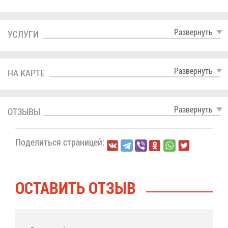
Раз­вер­нуть
УСЛУ­ГИ
Раз­вер­нуть
НА КАР­ТЕ
Раз­вер­нуть
ОТ­ЗЫ­ВЫ
По­де­лить­ся стра­ни­цей:
ОСТА­ВИТЬ ОТ­ЗЫВ