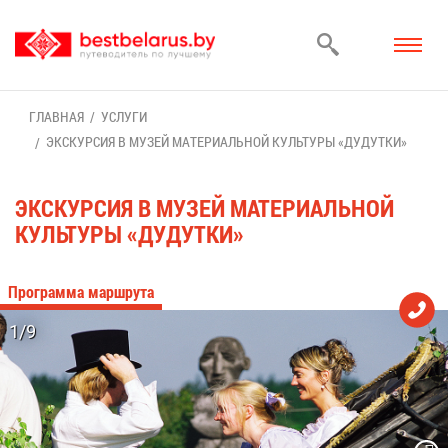
ГЛАВ­НАЯ
УСЛУ­ГИ
ЭКС­КУР­СИЯ В МУ­ЗЕЙ МА­ТЕ­РИ­АЛЬ­НОЙ КУЛЬ­ТУ­РЫ «ДУ­ДУТ­КИ»
ЭКС­КУР­СИЯ В МУ­ЗЕЙ МА­ТЕ­РИ­АЛЬ­НОЙ
КУЛЬ­ТУ­РЫ «ДУ­ДУТ­КИ»
Про­грам­ма марш­ру­та
1/9