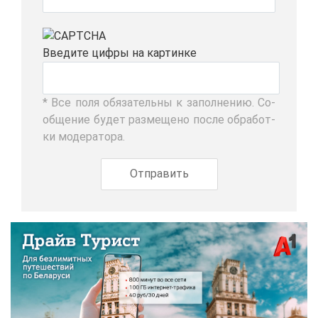
Вве­ди­те циф­ры на кар­тин­ке
* Все по­ля обя­за­тель­ны к за­пол­не­нию. Со­
об­ще­ние бу­дет раз­ме­ще­но по­сле об­ра­бот­
ки мо­де­ра­то­ра.