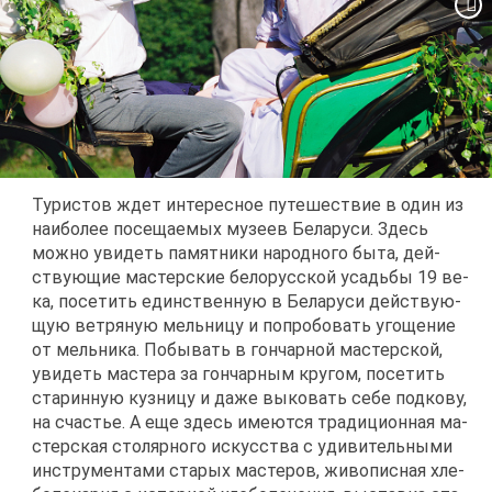
Ту­ри­стов ждет ин­те­рес­ное пу­те­ше­ствие в один из
наи­бо­лее по­се­ща­е­мых му­зеев Бе­ла­ру­си. Здесь
мож­но уви­деть па­мят­ни­ки на­род­но­го бы­та, дей­
ству­ю­щие ма­стер­ские бе­ло­рус­ской усадь­бы 19 ве­
ка, по­се­тить един­ствен­ную в Бе­ла­ру­си дей­ству­ю­
щую вет­ря­ную мель­ни­цу и по­про­бо­вать уго­ще­ние
от мель­ни­ка. По­бы­вать в гон­чар­ной ма­стер­ской,
уви­деть ма­сте­ра за гон­чар­ным кру­гом, по­се­тить
ста­рин­ную куз­ни­цу и да­же вы­ко­вать се­бе под­ко­ву,
на сча­стье. А еще здесь име­ют­ся тра­ди­ци­он­ная ма­
стер­ская сто­ляр­но­го ис­кус­ства с уди­ви­тель­ны­ми
ин­стру­мен­та­ми ста­рых ма­сте­ров, жи­во­пис­ная хле­