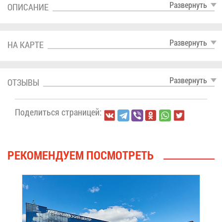
Раз­вер­нуть
ОПИ­СА­НИЕ
Раз­вер­нуть
НА КАР­ТЕ
Раз­вер­нуть
ОТ­ЗЫ­ВЫ
По­де­лить­ся стра­ни­цей:
РЕ­КО­МЕН­ДУ­ЕМ ПО­СМОТ­РЕТЬ