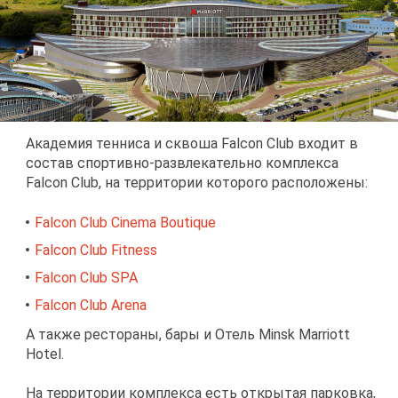
Ака­де­мия тен­ни­са и скво­ша Falcon Club вхо­дит в
со­став спор­тив­но-раз­вле­ка­тель­но ком­плек­са
Falcon Club, на тер­ри­то­рии ко­то­ро­го рас­по­ло­же­ны:
Falcon Club Cinema Boutique
Falcon Club Fitness
Falcon Club SPA
Falcon Club Arena
А та­к­же ре­сто­ра­ны, ба­ры и Отель Minsk Marriott
Hotel.
На тер­ри­то­рии ком­плек­са есть от­кры­тая пар­ков­ка,