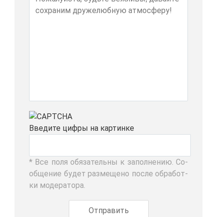
Вве­ди­те циф­ры на кар­тин­ке
* Все по­ля обя­за­тель­ны к за­пол­не­нию. Со­
об­ще­ние бу­дет раз­ме­ще­но по­сле об­ра­бот­
ки мо­де­ра­то­ра.