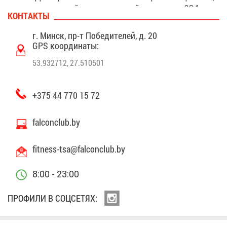
а та­к­же кры­тый, отап­ли­ва­е­мый пар­кинг на 284 ма­
КОН­ТАК­ТЫ
ши­но­ме­ста.
г. Минск, пр-т По­бе­ди­те­лей, д. 20
GPS ко­ор­ди­на­ты:
53.932712, 27.510501
+375 44 770 15 72
falconclub.by
fitness-tsa@​fal​conc​lub.​by
8:00 - 23:00
ПРО­ФИ­ЛИ В СОЦ­СЕ­ТЯХ: