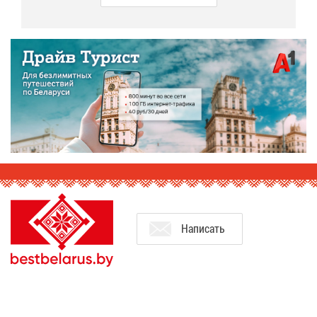
На­пи­сать