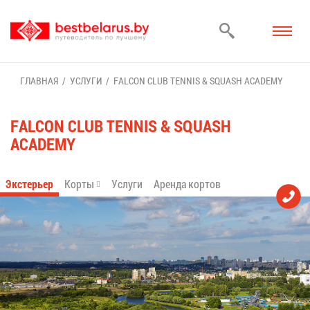
ГЛАВ­НАЯ
УСЛУ­ГИ
FALCON CLUB TENNIS & SQUASH ACADEMY
FALCON CLUB TENNIS & SQUASH
ACADEMY
Экс­те­рьер
Кор­ты
Услу­ги
Арен­да кор­тов