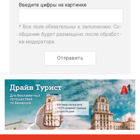
Вве­ди­те циф­ры на кар­тин­ке
* Все по­ля обя­за­тель­ны к за­пол­не­нию. Со­
об­ще­ние бу­дет раз­ме­ще­но по­сле об­ра­бот­
ки мо­де­ра­то­ра.