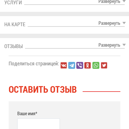
Раз­вер­нуть
УСЛУ­ГИ
Раз­вер­нуть
НА КАР­ТЕ
Раз­вер­нуть
ОТ­ЗЫ­ВЫ
По­де­лить­ся стра­ни­цей:
ОСТА­ВИТЬ ОТ­ЗЫВ
Ваше имя*