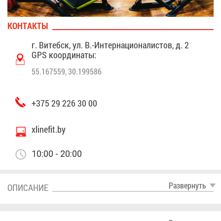
КОН­ТАК­ТЫ
г. Ви­тебск, ул. В.-Ин­тер­на­ци­о­на­ли­стов, д. 2
GPS ко­ор­ди­на­ты:
55.167559, 30.199586
+375 29 226 30 00
xlinefit.by
10:00 - 20:00
Раз­вер­нуть
ОПИ­СА­НИЕ