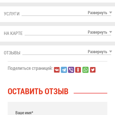
Раз­вер­нуть
УСЛУ­ГИ
Раз­вер­нуть
НА КАР­ТЕ
Раз­вер­нуть
ОТ­ЗЫ­ВЫ
По­де­лить­ся стра­ни­цей:
ОСТА­ВИТЬ ОТ­ЗЫВ
Ваше имя*