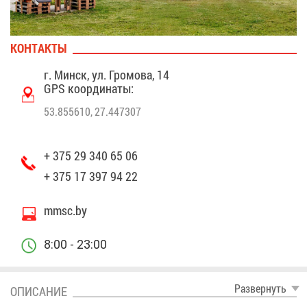
КОН­ТАК­ТЫ
г. Минск, ул. Гро­мо­ва, 14
GPS ко­ор­ди­на­ты:
53.855610, 27.447307
+ 375 29 340 65 06
+ 375 17 397 94 22
mmsc.by
8:00 - 23:00
Раз­вер­нуть
ОПИ­СА­НИЕ