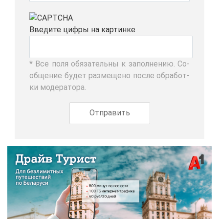
Вве­ди­те циф­ры на кар­тин­ке
* Все по­ля обя­за­тель­ны к за­пол­не­нию. Со­
об­ще­ние бу­дет раз­ме­ще­но по­сле об­ра­бот­
ки мо­де­ра­то­ра.