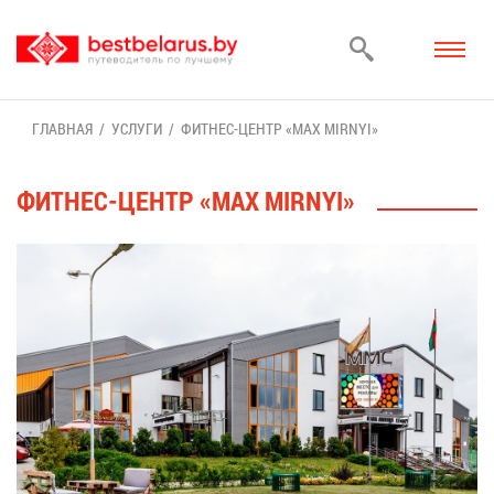
ГЛАВ­НАЯ
УСЛУ­ГИ
ФИТ­НЕС-ЦЕНТР «MAX MIRNYI»
ФИТ­НЕС-ЦЕНТР «MAX MIRNYI»