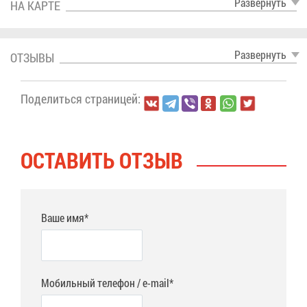
Раз­вер­нуть
НА КАР­ТЕ
Раз­вер­нуть
ОТ­ЗЫ­ВЫ
По­де­лить­ся стра­ни­цей:
ОСТА­ВИТЬ ОТ­ЗЫВ
Ваше имя*
Мобильный телефон / e-mail*