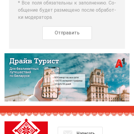
* Все по­ля обя­за­тель­ны к за­пол­не­нию. Со­
об­ще­ние бу­дет раз­ме­ще­но по­сле об­ра­бот­
ки мо­де­ра­то­ра.
На­пи­сать