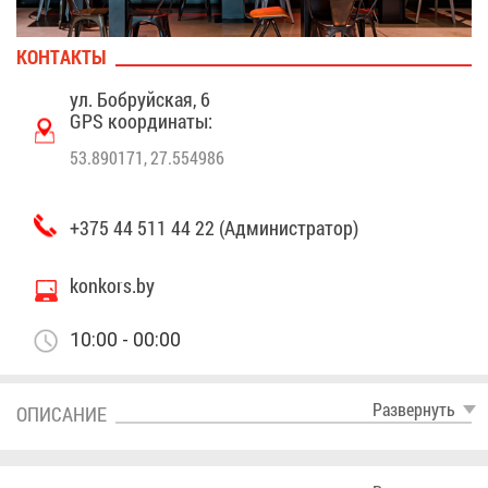
КОН­ТАК­ТЫ
ул. Боб­руй­ская, 6
GPS ко­ор­ди­на­ты:
53.890171, 27.554986
+375 44 511 44 22 (Ад­ми­ни­стра­тор)
konkors.by
10:00 - 00:00
Раз­вер­нуть
ОПИ­СА­НИЕ