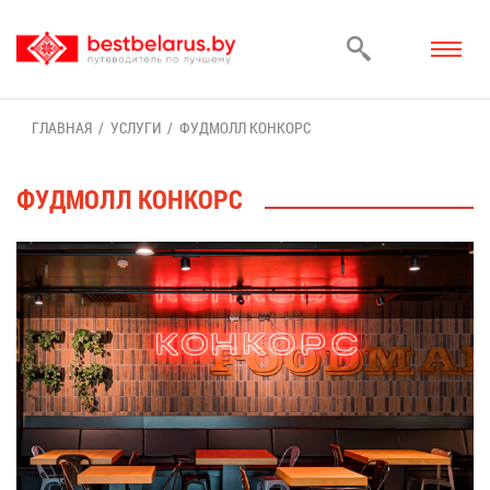
ГЛАВ­НАЯ
УСЛУ­ГИ
ФУД­МОЛЛ КОН­КОРС
ФУД­МОЛЛ КОН­КОРС