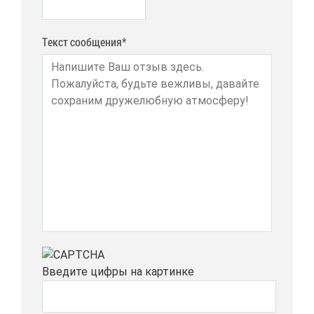
Текст сообщения*
Вве­ди­те циф­ры на кар­тин­ке