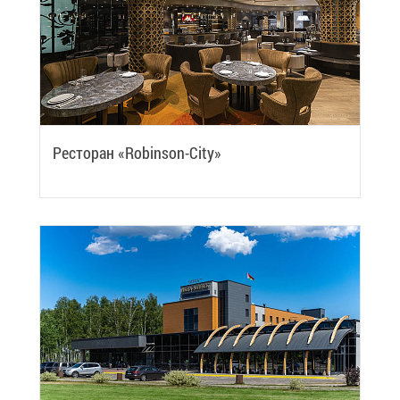
Ре­сто­ран «Robinson-Сity»