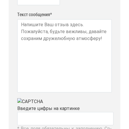
Текст сообщения*
Вве­ди­те циф­ры на кар­тин­ке
* Все по­ля обя­за­тель­ны к за­пол­не­нию. Со­