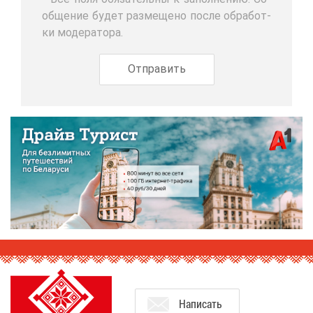
об­ще­ние бу­дет раз­ме­ще­но по­сле об­ра­бот­
ки мо­де­ра­то­ра.
На­пи­сать