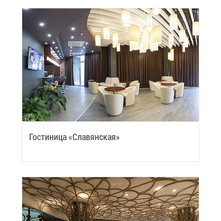
Го­сти­ни­ца «Сла­вян­ская»