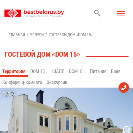
ГЛАВ­НАЯ
УСЛУ­ГИ
ГО­СТЕ­ВОЙ ДОМ «DOM 15»
ГО­СТЕ­ВОЙ ДОМ «DOM 15»
Тер­ри­то­рия
DOM 15
ША­ЛЕ
DOM18
Пи­та­ние
Ба­ня
Кон­фе­ренц-ком­на­та
Экс­кур­сии
1/17