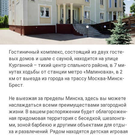
Го­сти­нич­ный ком­плекс, со­сто­я­щий из двух го­сте­
вых до­мов и ша­ле с сау­ной, на­хо­дит­ся на ули­це
Кур­ган­ной – ти­хий центр спаль­но­го рай­о­на, в 7 ми­
ну­тах ходь­бы от стан­ции мет­ро «Ма­ли­нов­ка», в 2
км от вы­ез­да из го­ро­да на трас­су Москва-Минск-
Брест.
Не вы­ез­жая за пре­де­лы Мин­ска, здесь вы мо­же­те
на­сла­ждать­ся все­ми пре­иму­ще­ства­ми за­го­род­ной
жиз­ни. В ва­шем рас­по­ря­же­нии бу­дет обла­го­ро­жен­
ная при­до­мо­вая тер­ри­то­рия с бе­сед­кой, шез­лон­га­
ми, зо­ной бар­бекю и дру­ги­ми объ­ек­та­ми для от­ды­
ха и раз­вле­че­ний. Ря­дом на­хо­дят­ся дет­ская иг­ро­вая