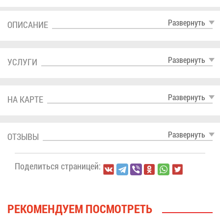
Раз­вер­нуть
ОПИ­СА­НИЕ
Раз­вер­нуть
УСЛУ­ГИ
Раз­вер­нуть
НА КАР­ТЕ
Раз­вер­нуть
ОТ­ЗЫ­ВЫ
По­де­лить­ся стра­ни­цей:
РЕ­КО­МЕН­ДУ­ЕМ ПО­СМОТ­РЕТЬ