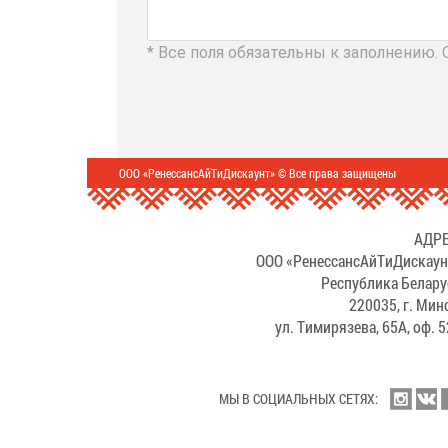
* Все поля обязательны к заполнению.
ООО «РенессансАйТиДискаунт» © Все права защищены
АДРЕ
ООО «РенессансАйТиДискаун
Республика Белару
220035, г. Мин
ул. Тимирязева, 65А, оф. 
МЫ В СОЦИАЛЬНЫХ СЕТЯХ: