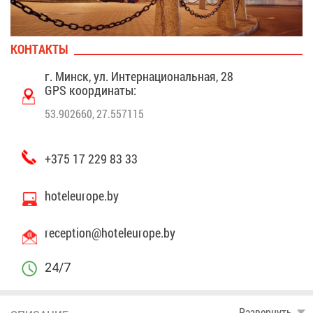
КОН­ТАК­ТЫ
г. Минск, ул. Ин­тер­на­ци­о­наль­ная, 28
GPS ко­ор­ди­на­ты:
53.902660, 27.557115
+375 17 229 83 33
hoteleurope.by
reception@​hot​eleu​rope.​by
24/7
Раз­вер­нуть