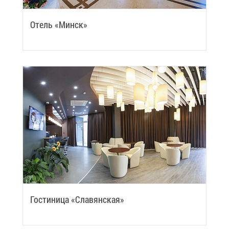
Отель «Минск»
Го­сти­ни­ца «Сла­вян­ская»