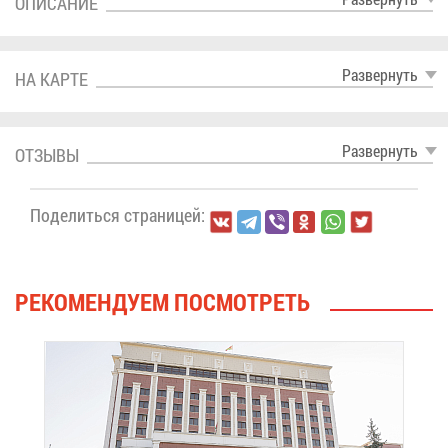
ОПИ­СА­НИЕ
Раз­вер­нуть
НА КАР­ТЕ
Раз­вер­нуть
ОТ­ЗЫ­ВЫ
По­де­лить­ся стра­ни­цей:
РЕ­КО­МЕН­ДУ­ЕМ ПО­СМОТ­РЕТЬ