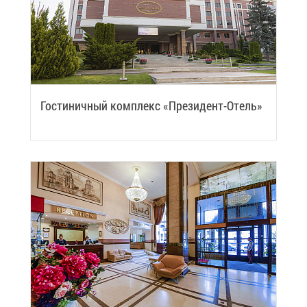
Го­сти­нич­ный ком­плекс «Пре­зи­дент-Отель»