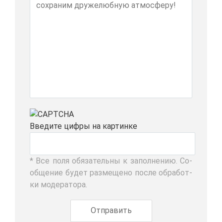
Вве­ди­те циф­ры на кар­тин­ке
* Все по­ля обя­за­тель­ны к за­пол­не­нию. Со­
об­ще­ние бу­дет раз­ме­ще­но по­сле об­ра­бот­
ки мо­де­ра­то­ра.