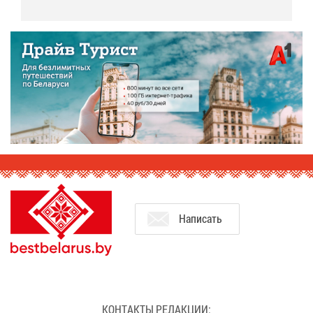
На­пи­сать
КОН­ТАК­ТЫ РЕ­ДАК­ЦИИ: