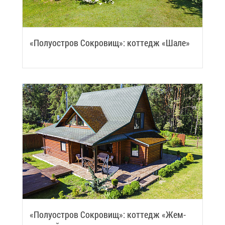
«По­лу­ост­ров Со­кро­вищ»: кот­тедж «Ша­ле»
«По­лу­ост­ров Со­кро­вищ»: кот­тедж «Жем­