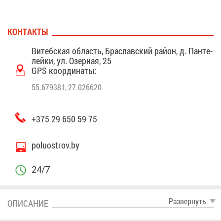
КОН­ТАК­ТЫ
Ви­теб­ская об­ласть, Бра­слав­ский рай­он, д. Пан­те­
лей­ки, ул. Озер­ная, 25
GPS ко­ор­ди­на­ты:
55.679381, 27.026620
+375 29 650 59 75
poluostrov.by
24/7
Раз­вер­нуть
ОПИ­СА­НИЕ