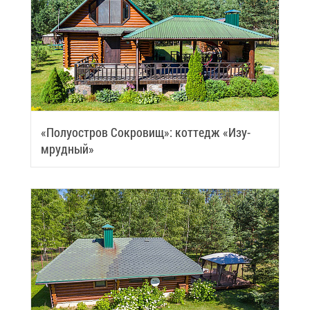
«По­лу­ост­ров Со­кро­вищ»: кот­тедж «Изу­
мруд­ный»