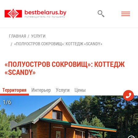
ГЛАВ­НАЯ
УСЛУ­ГИ
«ПО­ЛУ­ОСТ­РОВ СО­КРО­ВИЩ»: КОТ­ТЕДЖ «SCANDY»
«ПО­ЛУ­ОСТ­РОВ СО­КРО­ВИЩ»: КОТ­ТЕДЖ
«SCANDY»
Тер­ри­то­рия
Ин­те­рьер
Услу­ги
Це­ны
1/6