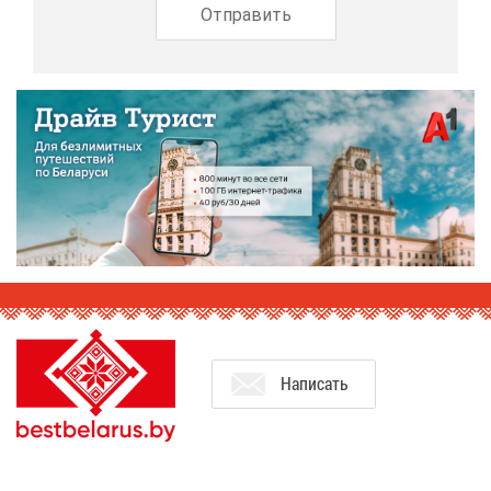
На­пи­сать