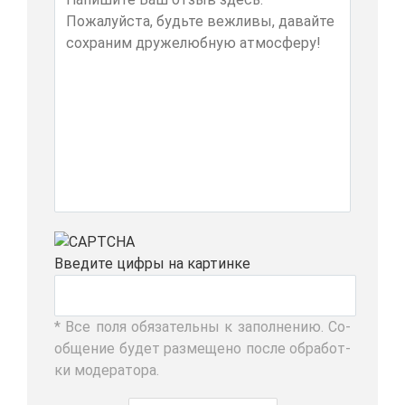
Вве­ди­те циф­ры на кар­тин­ке
* Все по­ля обя­за­тель­ны к за­пол­не­нию. Со­
об­ще­ние бу­дет раз­ме­ще­но по­сле об­ра­бот­
ки мо­де­ра­то­ра.