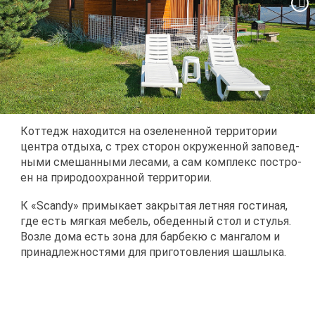
Кот­тедж на­хо­дит­ся на озе­ле­нен­ной тер­ри­то­рии
цен­тра от­ды­ха, с трех сто­рон окру­жен­ной за­по­вед­
ны­ми сме­шан­ны­ми ле­са­ми, а сам ком­плекс по­стро­
ен на при­ро­до­охран­ной тер­ри­то­рии.
К «Scandy» при­мы­ка­ет за­кры­тая лет­няя го­сти­ная,
где есть мяг­кая ме­бель, обе­ден­ный стол и сту­лья.
Воз­ле до­ма есть зо­на для бар­бекю с ман­га­лом и
при­над­леж­но­стя­ми для при­го­тов­ле­ния шаш­лы­ка.