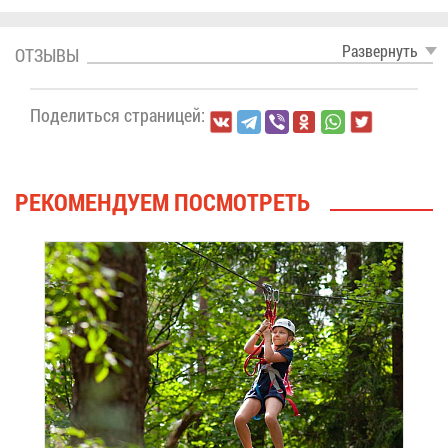
Раз­вер­нуть
ОТ­ЗЫ­ВЫ
По­де­лить­ся стра­ни­цей:
РЕ­КО­МЕН­ДУ­ЕМ ПО­СМОТ­РЕТЬ