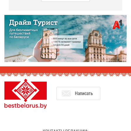
На­пи­сать