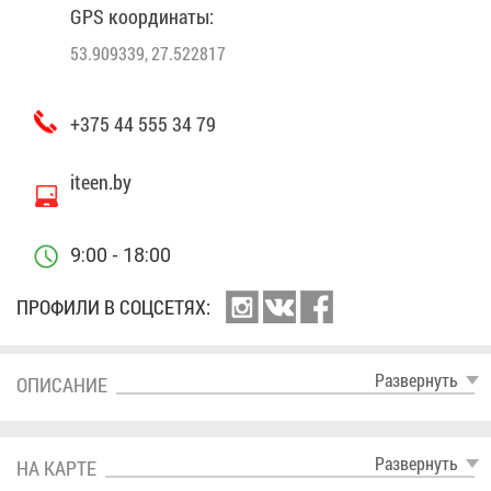
GPS ко­ор­ди­на­ты:
53.909339, 27.522817
+375 44 555 34 79
iteen.by
9:00 - 18:00
ПРО­ФИ­ЛИ В СОЦ­СЕ­ТЯХ:
Раз­вер­нуть
ОПИ­СА­НИЕ
Раз­вер­нуть
НА КАР­ТЕ