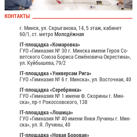
КОН­ТАК­ТЫ
г. Минск, ул. Скры­га­но­ва, 14, 5 этаж, ка­би­нет
60/1, ст. мет­ро
Мо­ло­дёж­ная
IT-пло­щад­ка «Ко­ма­ров­ка»
ГУО «Гим­на­зия № 30 г. Мин­ска име­ни Ге­роя Со­
вет­ско­го Со­ю­за Бо­ри­са Се­мё­но­ви­ча Окре­сти­на»,
ул. Куй­бы­ше­ва, 79/2
IT-пло­щад­ка «Уни­вер­сам Ри­га»
ГУО «Гим­на­зия № 6 г. Мин­ска», ул. Во­сточ­ная, 40
IT-пло­щад­ка «Се­реб­рян­ка»
ГУО «Гим­на­зия № 1 име­ни Ф. Ско­ри­ны г. Мин­
ска», пр-т Ро­кос­сов­ско­го, 138
IT-пло­щад­ка «Ло­ши­ца»
ГУО «Гим­на­зия № 40 име­ни Ян­ки Лу­чи­ны г. Мин­
ска», ул. Я. Лу­чи­ны, 40
IT-пло­щад­ка «Но­вая Бо­ро­вая»