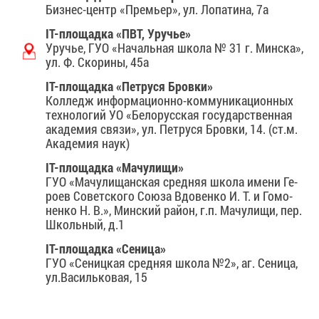
Биз­нес-центр «Пре­мьер», ул. Ло­па­ти­на, 7а
I
T-пло­щад­ка «ПВТ, Уру­чье»
Уру­чье, ГУО «На­чаль­ная шко­ла № 31 г. Мин­ска»,
ул. Ф. Ско­ри­ны, 45а
IT-пло­щад­ка «Пет­ру­ся Бров­ки»
Кол­ледж ин­фор­ма­ци­он­но-ком­му­ни­ка­ци­он­ных
тех­но­ло­гий УО «Бе­ло­рус­ская го­су­дар­ствен­ная
ака­де­мия свя­зи», ул. Пет­ру­ся Бров­ки, 14. (ст.м.
Ака­де­мия на­ук)
IT-пло­щад­ка «Ма­чу­ли­щи»
ГУО «Ма­чу­ли­щан­ская сред­няя шко­ла име­ни Ге­
ро­ев Со­вет­ско­го Со­ю­за Вдо­вен­ко И. Т. и Го­мо­
нен­ко Н. В.», Мин­ский рай­он, г.п. Ма­чу­ли­щи, пер.
Школь­ный, д.1
IT-пло­щад­ка «Се­ни­ца»
ГУО «Се­ниц­кая сред­няя шко­ла №2», аг. Се­ни­ца,
ул.Ва­силь­ко­вая, 15