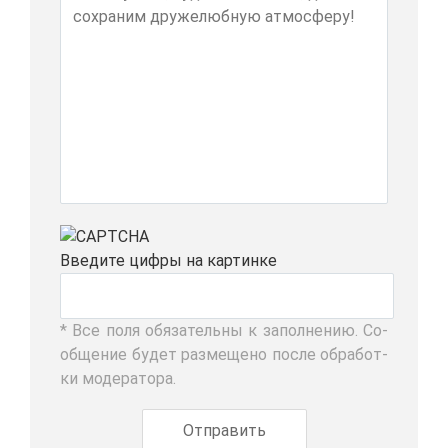
Вве­ди­те циф­ры на кар­тин­ке
* Все по­ля обя­за­тель­ны к за­пол­не­нию. Со­
об­ще­ние бу­дет раз­ме­ще­но по­сле об­ра­бот­
ки мо­де­ра­то­ра.