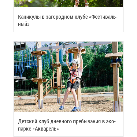
Ка­ни­ку­лы в за­го­род­ном клу­бе «Фе­сти­валь­
ный»
Дет­ский клуб днев­но­го пре­бы­ва­ния в эко­
пар­ке «Ак­ва­рель»