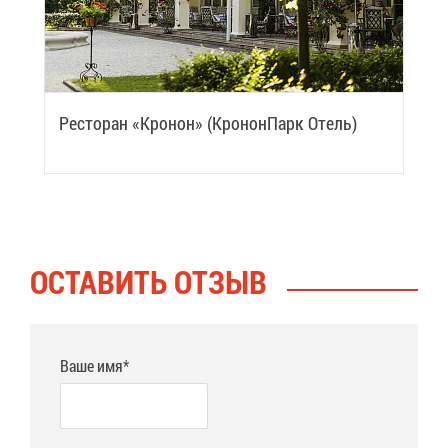
Ре­сто­ран «Кро­нон» (Кро­нон­Парк Отель)
ОСТА­ВИТЬ ОТ­ЗЫВ
Ваше имя*