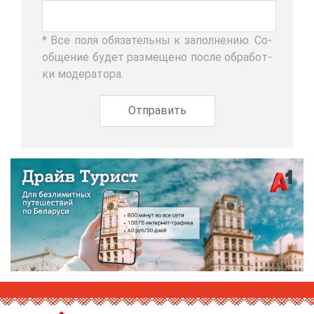
* Все по­ля обя­за­тель­ны к за­пол­не­нию. Со­
об­ще­ние бу­дет раз­ме­ще­но по­сле об­ра­бот­
ки мо­де­ра­то­ра.