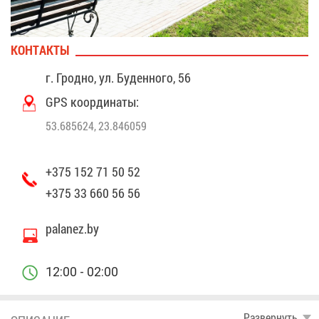
КОН­ТАК­ТЫ
г. Грод­но, ул. Бу­ден­но­го, 56
GPS ко­ор­ди­на­ты:
53.685624, 23.846059
+375 152 71 50 52
+375 33 660 56 56
palanez.by
12:00 - 02:00
Раз­вер­нуть