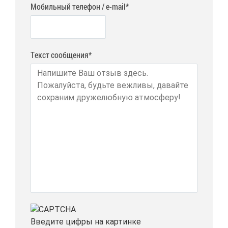
Мобильный телефон / e-mail*
Текст сообщения*
Вве­ди­те циф­ры на кар­тин­ке