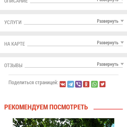
ОПИ­СА­НИЕ
Раз­вер­нуть
УСЛУ­ГИ
Раз­вер­нуть
НА КАР­ТЕ
Раз­вер­нуть
ОТ­ЗЫ­ВЫ
По­де­лить­ся стра­ни­цей:
РЕ­КО­МЕН­ДУ­ЕМ ПО­СМОТ­РЕТЬ