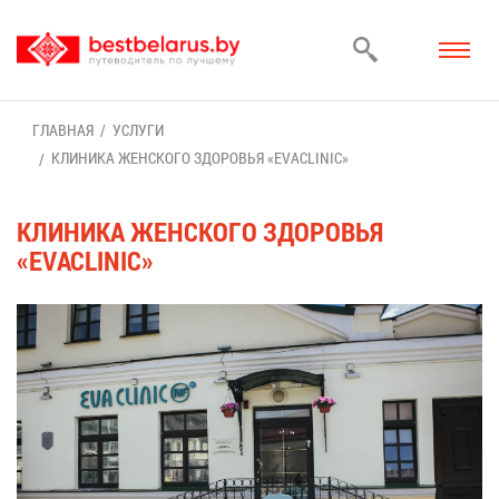
ГЛАВ­НАЯ
УСЛУ­ГИ
КЛИ­НИ­КА ЖЕН­СКО­ГО ЗДО­РО­ВЬЯ «EVACLINIC»
КЛИ­НИ­КА ЖЕН­СКО­ГО ЗДО­РО­ВЬЯ
«EVACLINIC»