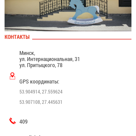
КОН­ТАК­ТЫ
Минск,
ул. Ин­тер­на­ци­о­наль­ная, 31
ул. При­тыц­ко­го, 78
GPS ко­ор­ди­на­ты:
53.904914, 27.559624
53.907108, 27.445631
409