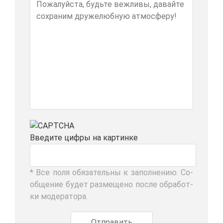
Вве­ди­те циф­ры на кар­тин­ке
* Все по­ля обя­за­тель­ны к за­пол­не­нию. Со­
об­ще­ние бу­дет раз­ме­ще­но по­сле об­ра­бот­
ки мо­де­ра­то­ра.