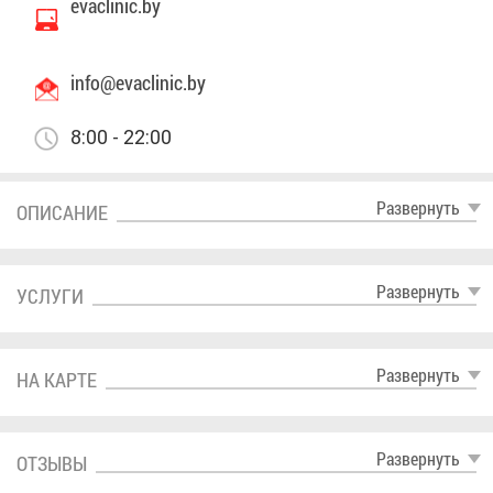
evaclinic.by
info@​eva​clin​ic.​by
8:00 - 22:00
Раз­вер­нуть
ОПИ­СА­НИЕ
Раз­вер­нуть
УСЛУ­ГИ
Раз­вер­нуть
НА КАР­ТЕ
Раз­вер­нуть
ОТ­ЗЫ­ВЫ