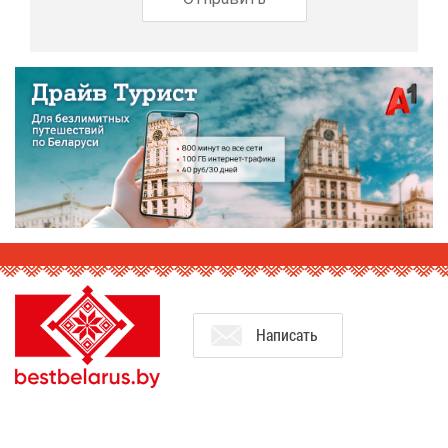
На­пи­сать