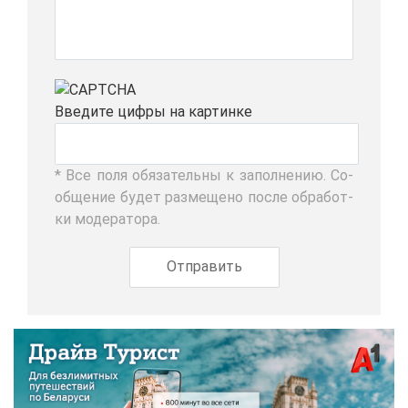
Вве­ди­те циф­ры на кар­тин­ке
* Все по­ля обя­за­тель­ны к за­пол­не­нию. Со­
об­ще­ние бу­дет раз­ме­ще­но по­сле об­ра­бот­
ки мо­де­ра­то­ра.