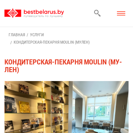
ГЛАВ­НАЯ
УСЛУ­ГИ
КОН­ДИ­ТЕР­СКАЯ-ПЕ­КАР­НЯ MOULIN (МУ­ЛЕН)
КОН­ДИ­ТЕР­СКАЯ-ПЕ­КАР­НЯ MOULIN (МУ­
ЛЕН)