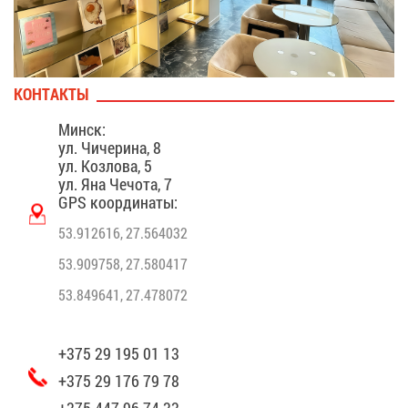
КОН­ТАК­ТЫ
Минск:
ул. Чи­че­ри­на, 8
ул. Коз­ло­ва, 5
ул. Яна Че­чо­та, 7
GPS ко­ор­ди­на­ты:
53.912616, 27.564032
53.909758, 27.580417
53.849641, 27.478072
+375 29 195 01 13
+375 29 176 79 78