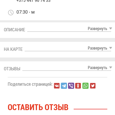
+375 447 96 74 33
07:30 - м
Раз­вер­нуть
ОПИ­СА­НИЕ
Раз­вер­нуть
НА КАР­ТЕ
Раз­вер­нуть
ОТ­ЗЫ­ВЫ
По­де­лить­ся стра­ни­цей:
ОСТА­ВИТЬ ОТ­ЗЫВ