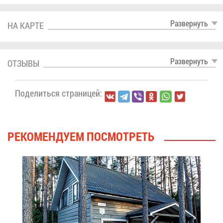
Раз­вер­нуть
НА КАР­ТЕ
Раз­вер­нуть
ОТ­ЗЫ­ВЫ
По­де­лить­ся стра­ни­цей:
РЕ­КО­МЕН­ДУ­ЕМ ПО­СМОТ­РЕТЬ