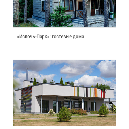
«Ис­лочь-Парк»: го­сте­вые до­ма