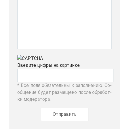
Вве­ди­те циф­ры на кар­тин­ке
* Все по­ля обя­за­тель­ны к за­пол­не­нию. Со­
об­ще­ние бу­дет раз­ме­ще­но по­сле об­ра­бот­
ки мо­де­ра­то­ра.