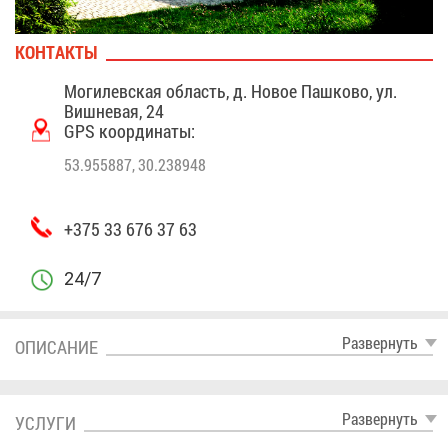
КОН­ТАК­ТЫ
Мо­ги­лев­ская об­ласть, д. Но­вое Паш­ко­во, ул.
Виш­не­вая, 24
GPS ко­ор­ди­на­ты:
53.955887, 30.238948
+375 33 676 37 63
24/7
Раз­вер­нуть
ОПИ­СА­НИЕ
Раз­вер­нуть
УСЛУ­ГИ