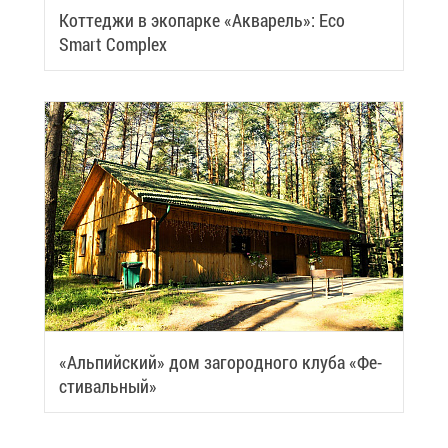
Кот­те­джи в эко­пар­ке «Ак­ва­рель»: Eco
Smart Complex
«Аль­пий­ский» дом за­го­род­но­го клу­ба «Фе­
сти­валь­ный»