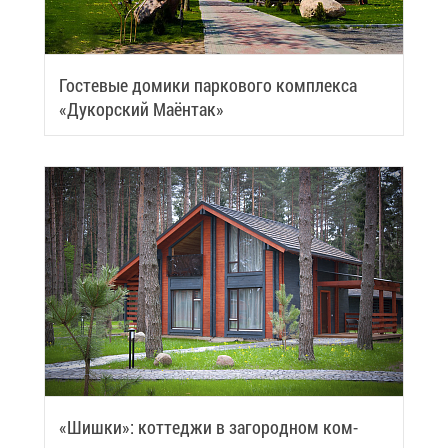
Го­сте­вые до­ми­ки пар­ко­во­го ком­плек­са
«Ду­кор­ский Ма­ён­так»
«Шиш­ки»: кот­те­джи в за­го­род­ном ком­