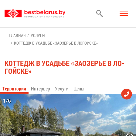
ГЛАВ­НАЯ
УСЛУ­ГИ
КОТ­ТЕДЖ В УСАДЬ­БЕ «ЗА­ОЗЕ­РЬЕ В ЛО­ГОЙ­СКЕ»
КОТ­ТЕДЖ В УСАДЬ­БЕ «ЗА­ОЗЕ­РЬЕ В ЛО­
ГОЙ­СКЕ»
Тер­ри­то­рия
Ин­те­рьер
Услу­ги
Це­ны
1/6