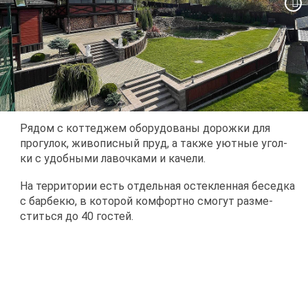
Ря­дом с кот­те­джем обо­ру­до­ва­ны до­рож­ки для
про­гу­лок, жи­во­пис­ный пруд, а та­к­же уют­ные угол­
ки с удоб­ны­ми ла­воч­ка­ми и ка­че­ли.
На тер­ри­то­рии есть от­дель­ная остек­лен­ная бе­сед­ка
с бар­бекю, в ко­то­рой ком­форт­но смо­гут раз­ме­
стить­ся до 40 го­стей.