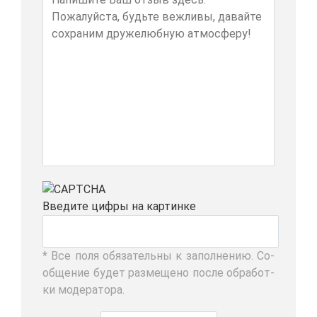
Вве­ди­те циф­ры на кар­тин­ке
* Все по­ля обя­за­тель­ны к за­пол­не­нию. Со­
об­ще­ние бу­дет раз­ме­ще­но по­сле об­ра­бот­
ки мо­де­ра­то­ра.