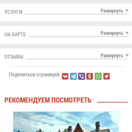
Раз­вер­нуть
УСЛУ­ГИ
Раз­вер­нуть
НА КАР­ТЕ
Раз­вер­нуть
ОТ­ЗЫ­ВЫ
По­де­лить­ся стра­ни­цей:
РЕ­КО­МЕН­ДУ­ЕМ ПО­СМОТ­РЕТЬ