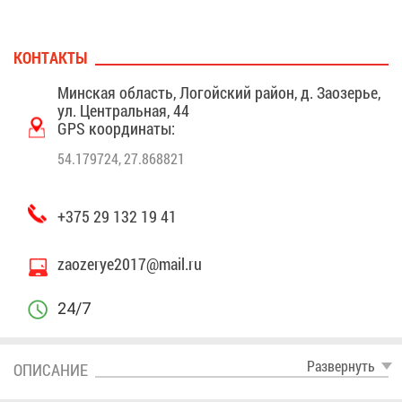
КОН­ТАК­ТЫ
Мин­ская об­ласть, Ло­гой­ский рай­он, д. За­озе­рье,
ул. Цен­траль­ная, 44
GPS ко­ор­ди­на­ты:
54.179724, 27.868821
+375 29 132 19 41
zaozerye2017@​mail.​ru
24/7
Раз­вер­нуть
ОПИ­СА­НИЕ