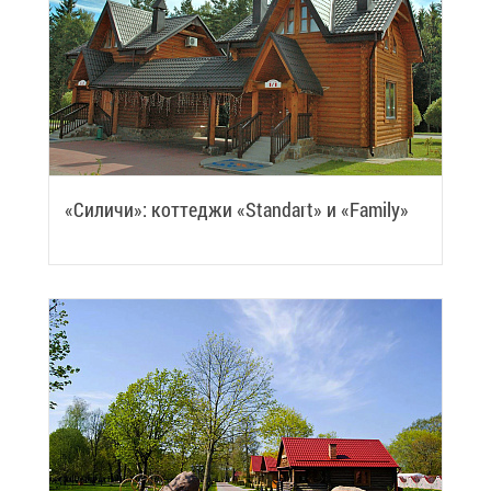
«Си­ли­чи»: кот­те­джи «Standart» и «Family»