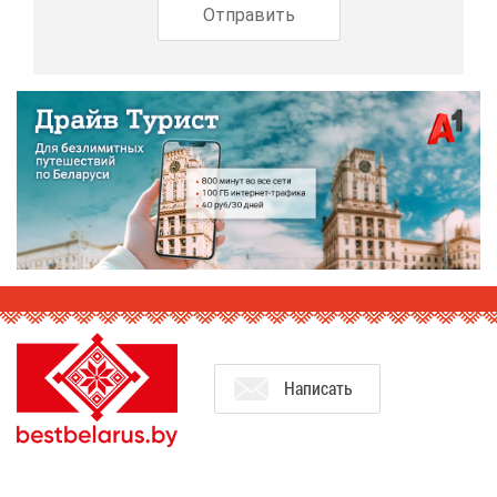
На­пи­сать