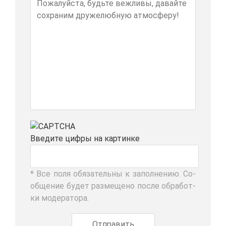
Вве­ди­те циф­ры на кар­тин­ке
* Все по­ля обя­за­тель­ны к за­пол­не­нию. Со­
об­ще­ние бу­дет раз­ме­ще­но по­сле об­ра­бот­
ки мо­де­ра­то­ра.