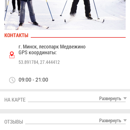
КОН­ТАК­ТЫ
г. Минск, ле­со­парк Мед­ве­жи­но
GPS ко­ор­ди­на­ты:
53.891784, 27.444412
09:00 - 21:00
Раз­вер­нуть
НА КАР­ТЕ
Раз­вер­нуть
ОТ­ЗЫ­ВЫ