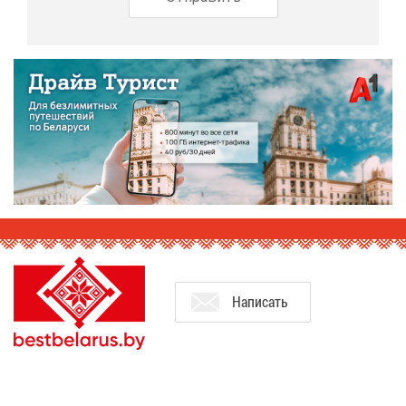
На­пи­сать