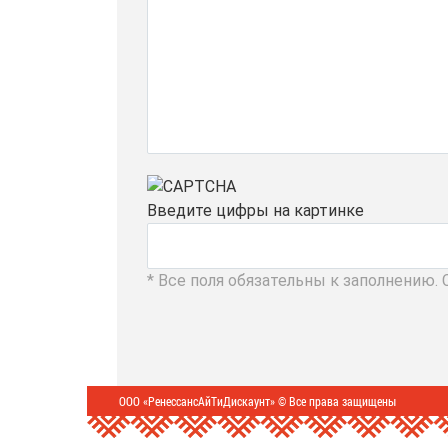
Введите цифры на картинке
* Все поля обязательны к заполнению.
ООО «РенессансАйТиДискаунт» © Все права защищены