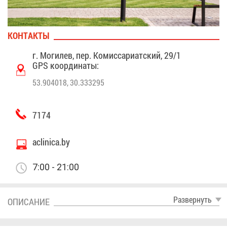
КОН­ТАК­ТЫ
г. Мо­ги­лев, пер. Ко­мис­са­ри­ат­ский, 29/1
GPS ко­ор­ди­на­ты:
53.904018, 30.333295
7174
aclinica.by
7:00 - 21:00
Раз­вер­нуть
ОПИ­СА­НИЕ