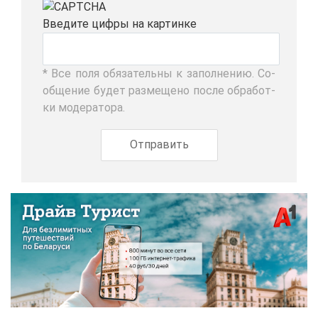
Вве­ди­те циф­ры на кар­тин­ке
* Все по­ля обя­за­тель­ны к за­пол­не­нию. Со­
об­ще­ние бу­дет раз­ме­ще­но по­сле об­ра­бот­
ки мо­де­ра­то­ра.