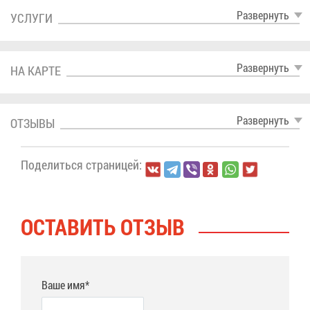
Раз­вер­нуть
УСЛУ­ГИ
Раз­вер­нуть
НА КАР­ТЕ
Раз­вер­нуть
ОТ­ЗЫ­ВЫ
По­де­лить­ся стра­ни­цей:
ОСТА­ВИТЬ ОТ­ЗЫВ
Ваше имя*