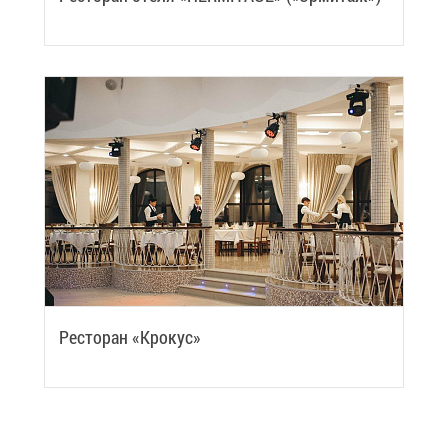
Ре­сто­ран «Кро­кус»