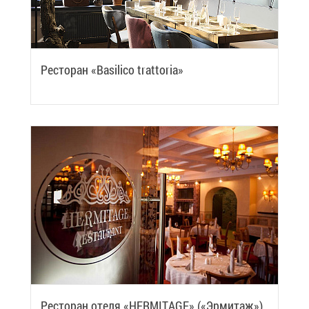
Ре­сто­ран «Basilico trattoria»
Ре­сто­ран оте­ля «HERMITAGE» («Эр­ми­таж»)