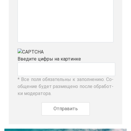
Вве­ди­те циф­ры на кар­тин­ке
* Все по­ля обя­за­тель­ны к за­пол­не­нию. Со­
об­ще­ние бу­дет раз­ме­ще­но по­сле об­ра­бот­
ки мо­де­ра­то­ра.