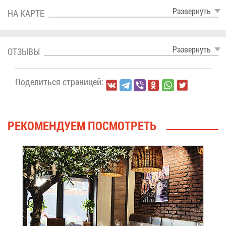
Раз­вер­нуть
НА КАР­ТЕ
Раз­вер­нуть
ОТ­ЗЫ­ВЫ
По­де­лить­ся стра­ни­цей:
РЕ­КО­МЕН­ДУ­ЕМ ПО­СМОТ­РЕТЬ