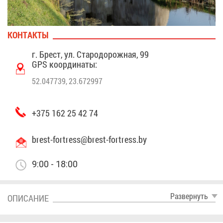
КОН­ТАК­ТЫ
г. Брест, ул. Ста­ро­до­рож­ная, 99
GPS ко­ор­ди­на­ты:
52.047739, 23.672997
+375 162 25 42 74
brest-fortress@​brest-​for​tres​s.​by
9:00 - 18:00
Раз­вер­нуть
ОПИ­СА­НИЕ