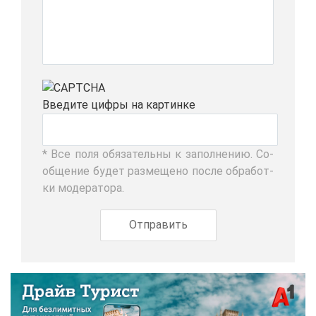
Вве­ди­те циф­ры на кар­тин­ке
* Все по­ля обя­за­тель­ны к за­пол­не­нию. Со­
об­ще­ние бу­дет раз­ме­ще­но по­сле об­ра­бот­
ки мо­де­ра­то­ра.