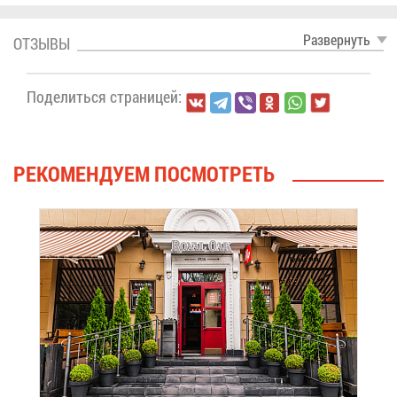
Раз­вер­нуть
ОТ­ЗЫ­ВЫ
По­де­лить­ся стра­ни­цей:
РЕ­КО­МЕН­ДУ­ЕМ ПО­СМОТ­РЕТЬ