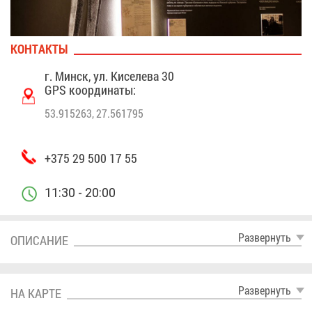
КОН­ТАК­ТЫ
г. Минск, ул. Ки­се­ле­ва 30
GPS ко­ор­ди­на­ты:
53.915263, 27.561795
+375 29 500 17 55
11:30 - 20:00
Раз­вер­нуть
ОПИ­СА­НИЕ
Раз­вер­нуть
НА КАР­ТЕ