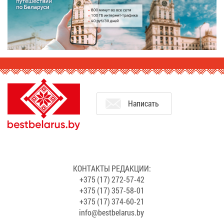
На­пи­сать
КОН­ТАК­ТЫ РЕ­ДАК­ЦИИ:
+375 (17) 272-57-42
+375 (17) 357-58-01
+375 (17) 374-60-21
info@​bes​tbel​arus.​by