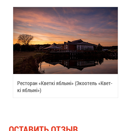
Ре­сто­ран «Квет­кi яб­лы­нi» (Эко­отель «Квет­
кi яб­лы­нi»)
ОСТА­ВИТЬ ОТ­ЗЫВ