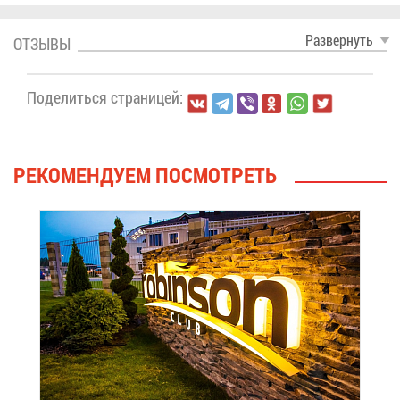
Раз­вер­нуть
ОТ­ЗЫ­ВЫ
По­де­лить­ся стра­ни­цей:
РЕ­КО­МЕН­ДУ­ЕМ ПО­СМОТ­РЕТЬ