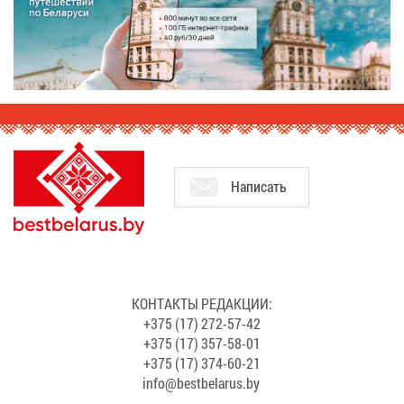
На­пи­сать
КОН­ТАК­ТЫ РЕ­ДАК­ЦИИ:
+375 (17) 272-57-42
+375 (17) 357-58-01
+375 (17) 374-60-21
info@​bes​tbel​arus.​by