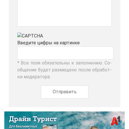
Вве­ди­те циф­ры на кар­тин­ке
* Все по­ля обя­за­тель­ны к за­пол­не­нию. Со­
об­ще­ние бу­дет раз­ме­ще­но по­сле об­ра­бот­
ки мо­де­ра­то­ра.