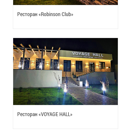
Ре­сто­ран «Robinson Сlub»
Ре­сто­ран «VOYAGE HALL»