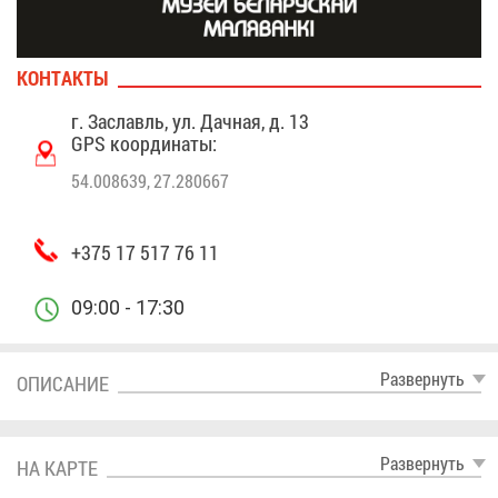
КОН­ТАК­ТЫ
г. За­славль, ул. Дач­ная, д. 13
GPS ко­ор­ди­на­ты:
54.008639, 27.280667
+375 17 517 76 11
09:00 - 17:30
Раз­вер­нуть
ОПИ­СА­НИЕ
Раз­вер­нуть
НА КАР­ТЕ