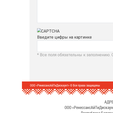
Введите цифры на картинке
* Все поля обязательны к заполнению.
ООО «РенессансАйТиДискаунт» © Все права защищены
АДРЕ
ООО «РенессансАйТиДискаун
Республика Белару