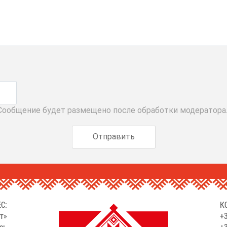
 Сообщение будет размещено после обработки модератора
С:
К
т»
+3
сь
+3