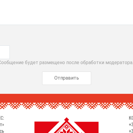
 Сообщение будет размещено после обработки модератора
С:
К
т»
+3
сь
+3