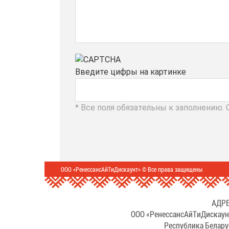
Введите цифры на картинке
* Все поля обязательны к заполнению.
ООО «РенессансАйТиДискаунт» © Все права защищены
АДРЕ
ООО «РенессансАйТиДискаун
Республика Белару