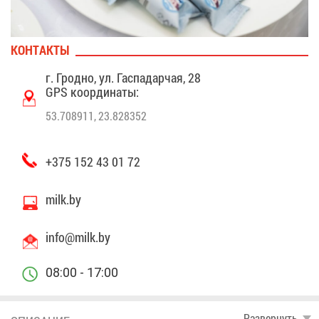
КОН­ТАК­ТЫ
г. Грод­но, ул. Гас­па­дар­чая, 28
GPS ко­ор­ди­на­ты:
53.708911, 23.828352
+375 152 43 01 72
milk.by
info@​milk.​by
08:00 - 17:00
Раз­вер­нуть