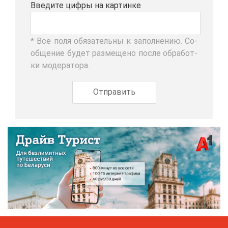
Вве­ди­те циф­ры на кар­тин­ке
* Все по­ля обя­за­тель­ны к за­пол­не­нию. Со­
об­ще­ние бу­дет раз­ме­ще­но по­сле об­ра­бот­
ки мо­де­ра­то­ра.