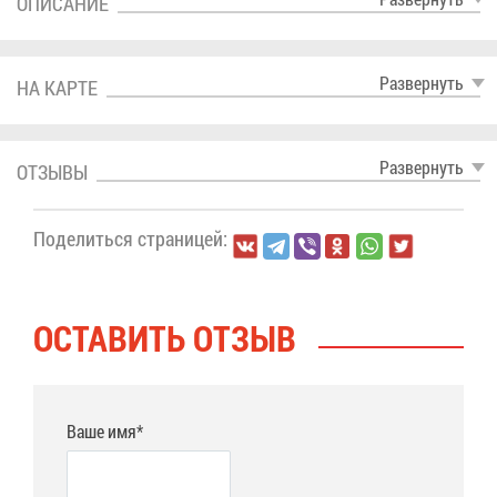
ОПИ­СА­НИЕ
Раз­вер­нуть
НА КАР­ТЕ
Раз­вер­нуть
ОТ­ЗЫ­ВЫ
По­де­лить­ся стра­ни­цей:
ОСТА­ВИТЬ ОТ­ЗЫВ
Ваше имя*