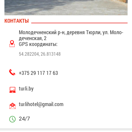
КОН­ТАК­ТЫ
Мо­ло­деч­нен­ский р-н, де­рев­ня Тюр­ли, ул. Мо­ло­
де­чен­ская, 2
GPS ко­ор­ди­на­ты:
54.282204, 26.813148
+375 29 117 17 63
turli.by
turlihotel@​gmail.​com
24/7