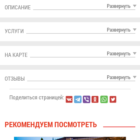
Раз­вер­нуть
ОПИ­СА­НИЕ
Раз­вер­нуть
УСЛУ­ГИ
Раз­вер­нуть
НА КАР­ТЕ
Раз­вер­нуть
ОТ­ЗЫ­ВЫ
По­де­лить­ся стра­ни­цей:
РЕ­КО­МЕН­ДУ­ЕМ ПО­СМОТ­РЕТЬ