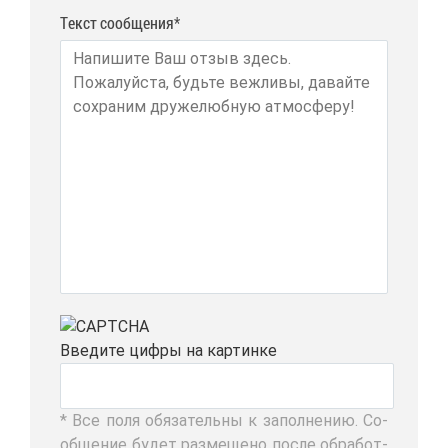
Текст сообщения*
Вве­ди­те циф­ры на кар­тин­ке
* Все по­ля обя­за­тель­ны к за­пол­не­нию. Со­
об­ще­ние бу­дет раз­ме­ще­но по­сле об­ра­бот­