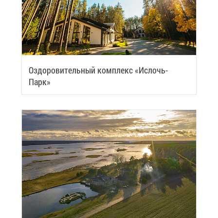
Оздо­ро­ви­тель­ный ком­плекс «Ис­лочь-
Парк»