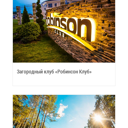
За­го­род­ный клуб «Ро­бин­сон Клуб»