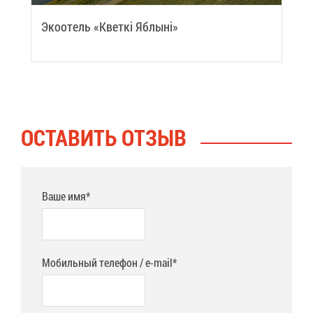
Эко­отель «Квет­кi Яб­лы­нi»
ОСТА­ВИТЬ ОТ­ЗЫВ
Ваше имя*
Мобильный телефон / e-mail*