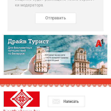
ки мо­де­ра­то­ра.
На­пи­сать