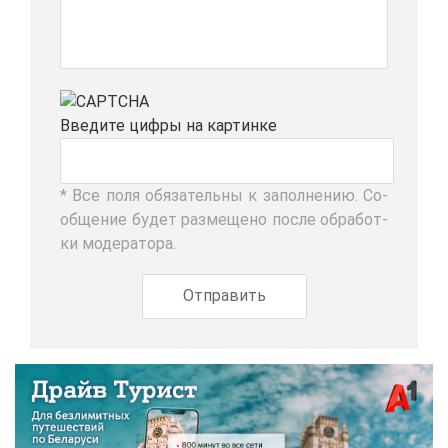
Вве­ди­те циф­ры на кар­тин­ке
* Все по­ля обя­за­тель­ны к за­пол­не­нию. Со­
об­ще­ние бу­дет раз­ме­ще­но по­сле об­ра­бот­
ки мо­де­ра­то­ра.