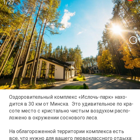
1/27
Оздо­ро­ви­тель­ный ком­плекс «Ис­лочь-парк» на­хо­
дит­ся в 30 км от Мин­ска. Это уди­ви­тель­ное по кра­
со­те ме­сто с кри­сталь­но чи­стым воз­ду­хом рас­по­
ло­же­но в окру­же­нии сос­но­во­го ле­са.
На обла­го­ро­жен­ной тер­ри­то­рии ком­плек­са есть
все, что нуж­но для ва­ше­го пер­во­класс­но­го от­ды­ха: