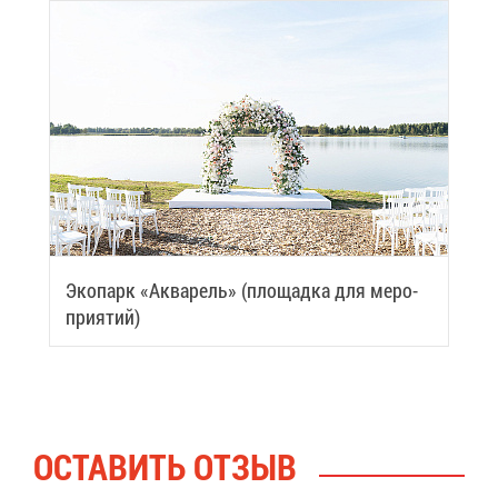
Эко­парк «Ак­ва­рель» (пло­щад­ка для ме­ро­
при­я­тий)
ОСТА­ВИТЬ ОТ­ЗЫВ