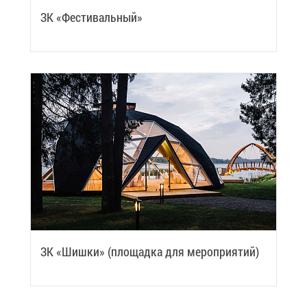
ЗК «Фе­сти­валь­ный»
ЗК «Шиш­ки» (пло­щад­ка для ме­ро­при­я­тий)