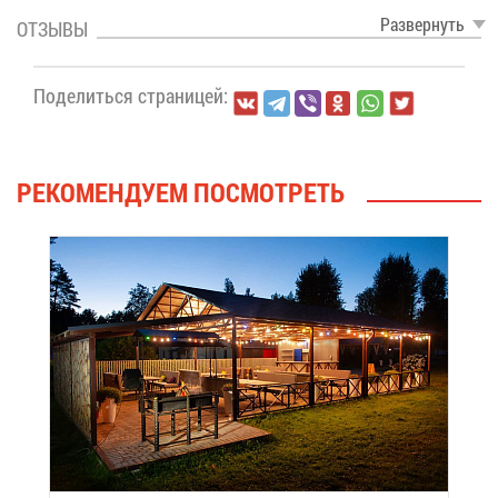
Раз­вер­нуть
ОТ­ЗЫ­ВЫ
По­де­лить­ся стра­ни­цей:
РЕ­КО­МЕН­ДУ­ЕМ ПО­СМОТ­РЕТЬ