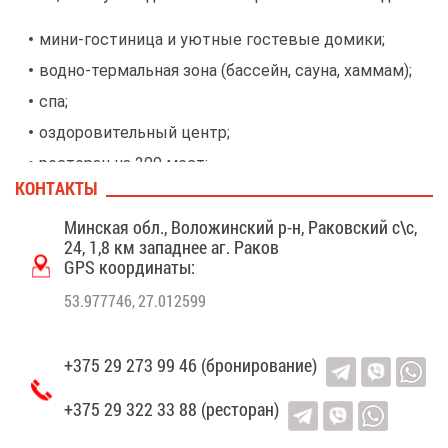
ми­ни-го­сти­ни­ца и уют­ные го­сте­вые до­ми­ки;
вод­но-тер­маль­ная зо­на (бас­сейн, сау­на, хам­мам);
спа;
оздо­ро­ви­тель­ный центр;
ре­сто­ран на 200 мест;
КОН­ТАК­ТЫ
ка­фе на 40 че­ло­век;
Мин­ская обл., Во­ло­жин­ский р-н, Ра­ков­ский с\с,
рас­по­ло­жен­ный в ле­су бан­кет­ный зал в сти­ле ша­
24, 1,8 км за­пад­нее аг. Ра­ков
ле на 70 че­ло­век;
GPS ко­ор­ди­на­ты:
бе­сед­ки для бар­бекю и шаш­лы­ков;
53.977746, 27.012599
про­кат раз­лич­но­го спор­тив­но­го ин­вен­та­ря;
трол­лей, ве­ре­воч­ный го­ро­док, кве­сты, ко­манд­ные
+375 29 273 99 46 (бро­ни­ро­ва­ние)
стрел­ко­вые иг­ры;
дет­ская пло­щад­ка, ба­тут, иг­ро­вая зо­на для де­тей в
+375 29 322 33 88 (ре­сто­ран)
ре­сто­ране;