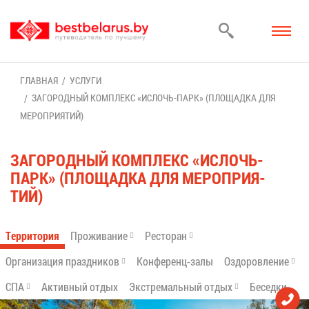
ГЛАВ­НАЯ
УСЛУ­ГИ
ЗА­ГО­РОД­НЫЙ КОМ­ПЛЕКС «ИС­ЛОЧЬ-ПАРК» (ПЛО­ЩАД­КА ДЛЯ
МЕ­РО­ПРИ­Я­ТИЙ)
ЗА­ГО­РОД­НЫЙ КОМ­ПЛЕКС «ИС­ЛОЧЬ-
ПАРК» (ПЛО­ЩАД­КА ДЛЯ МЕ­РО­ПРИ­Я­
ТИЙ)
Тер­ри­то­рия
Про­жи­ва­ние
Ре­сто­ран
Ор­га­ни­за­ция празд­ни­ков
Кон­фе­ренц-за­лы
Оздо­ров­ле­ние
СПА
Ак­тив­ный от­дых
Экс­тре­маль­ный от­дых
Бе­сед­ки