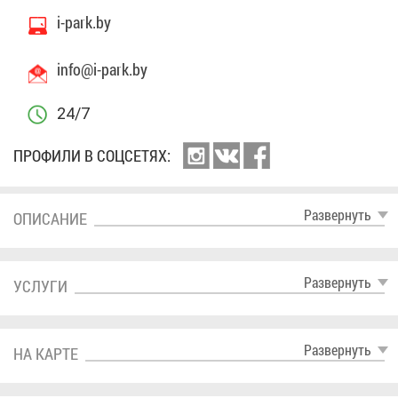
бес­плат­ная пар­ков­ка;
i-park.by
и мно­гое дру­гое.
info@​i-​park.​by
24/7
ПРО­ФИ­ЛИ В СОЦ­СЕ­ТЯХ:
Раз­вер­нуть
ОПИ­СА­НИЕ
Раз­вер­нуть
УСЛУ­ГИ
Раз­вер­нуть
НА КАР­ТЕ