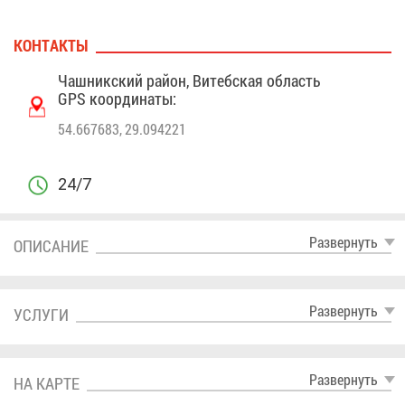
КОН­ТАК­ТЫ
Чаш­ник­ский рай­он, Ви­теб­ская об­ласть
GPS ко­ор­ди­на­ты:
54.667683, 29.094221
24/7
Раз­вер­нуть
ОПИ­СА­НИЕ
Раз­вер­нуть
УСЛУ­ГИ
Раз­вер­нуть
НА КАР­ТЕ