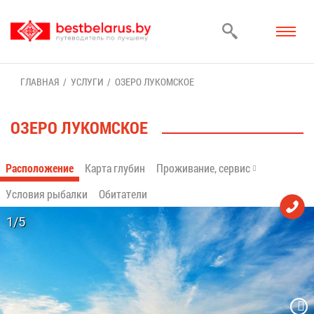
ГЛАВ­НАЯ
УСЛУ­ГИ
ОЗЕ­РО ЛУ­КОМ­СКОЕ
ОЗЕ­РО ЛУ­КОМ­СКОЕ
Рас­по­ло­же­ние
Кар­та глу­бин
Про­жи­ва­ние, сер­вис
Усло­вия ры­бал­ки
Оби­та­те­ли
1/5