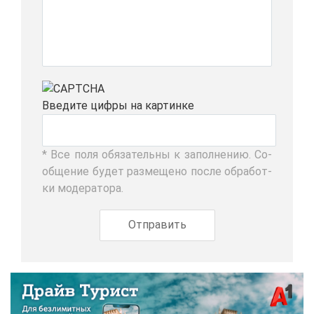
Вве­ди­те циф­ры на кар­тин­ке
* Все по­ля обя­за­тель­ны к за­пол­не­нию. Со­
об­ще­ние бу­дет раз­ме­ще­но по­сле об­ра­бот­
ки мо­де­ра­то­ра.