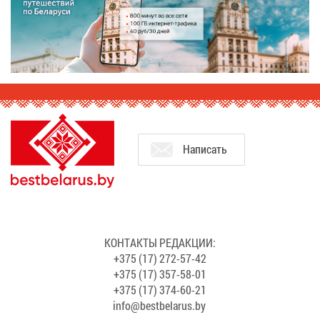
На­пи­сать
КОН­ТАК­ТЫ РЕ­ДАК­ЦИИ:
+375 (17) 272-57-42
+375 (17) 357-58-01
+375 (17) 374-60-21
info@​bes​tbel​arus.​by