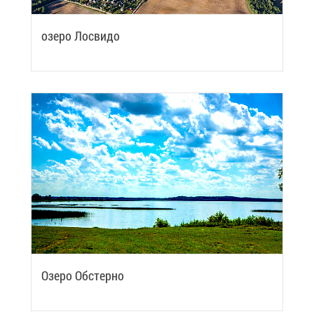
озе­ро Ло­сви­до
Озе­ро Об­стер­но