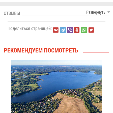
Раз­вер­нуть
ОТ­ЗЫ­ВЫ
По­де­лить­ся стра­ни­цей:
РЕ­КО­МЕН­ДУ­ЕМ ПО­СМОТ­РЕТЬ