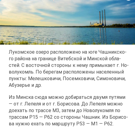
Лу­ком­ское озе­ро рас­по­ло­же­но на юге Чаш­ник­ско­
го рай­о­на на гра­ни­це Ви­теб­ской и Мин­ской об­ла­
стей. С во­сточ­ной сто­ро­ны к нему при­мы­ка­ет г. Но­
во­лу­комль. По бе­ре­гам рас­по­ло­же­ны на­се­лен­ный
пунк­ты: Ме­леш­ко­ви­чи, По­сем­ко­ви­чи, Си­мо­но­ви­чи,
Абу­зе­рье и др.
Из Мин­ска сю­да мож­но до­би­рать­ся дву­мя пу­тя­ми
— от г. Ле­пе­ля и от г. Бо­ри­со­ва. До Ле­пе­ля мож­но
до­е­хать по трас­се М3, за­тем до Но­во­лу­ком­ля по
трас­сам Р15 — Р62 со сто­ро­ны Чаш­ник. Из Бо­ри­со­
ва нуж­но ехать по марш­ру­ту Р53 — М1 — Р62.