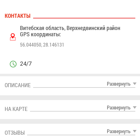
КОН­ТАК­ТЫ
Ви­теб­ская об­ласть, Верх­не­двин­ский рай­он
GPS ко­ор­ди­на­ты:
56.044050, 28.146131
24/7
Раз­вер­нуть
ОПИ­СА­НИЕ
Раз­вер­нуть
НА КАР­ТЕ
Раз­вер­нуть
ОТ­ЗЫ­ВЫ