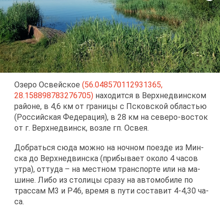
Озе­ро Освей­ское
(56.048570112931365,
28.158898783276705)
на­хо­дит­ся в Верх­не­двин­ском
рай­оне, в 4,6 км от гра­ни­цы с Псков­ской об­ла­стью
(Рос­сий­ская Фе­де­ра­ция), в 28 км на се­ве­ро-во­сток
от г. Верх­не­двинск, воз­ле гп. Освея.
До­брать­ся сю­да мож­но на ноч­ном по­ез­де из Мин­
ска до Верх­не­двин­ска (при­бы­ва­ет око­ло 4 ча­сов
утра), от­ту­да – на мест­ном транс­пор­те или на ма­
шине. Ли­бо из сто­ли­цы сра­зу на ав­то­мо­би­ле по
трас­сам М3 и Р46, вре­мя в пу­ти со­ста­вит 4-4,30 ча­
са.