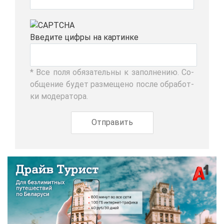
Вве­ди­те циф­ры на кар­тин­ке
* Все по­ля обя­за­тель­ны к за­пол­не­нию. Со­
об­ще­ние бу­дет раз­ме­ще­но по­сле об­ра­бот­
ки мо­де­ра­то­ра.