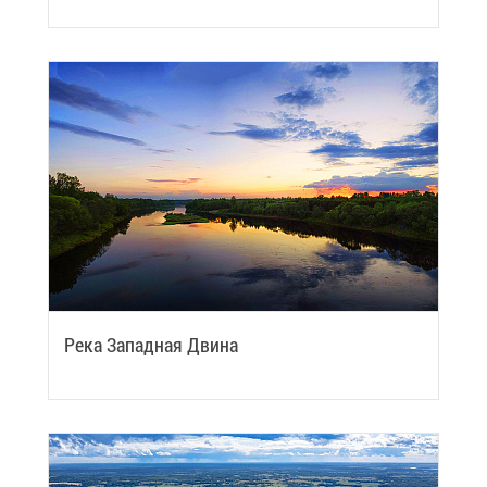
Ре­ка За­пад­ная Дви­на