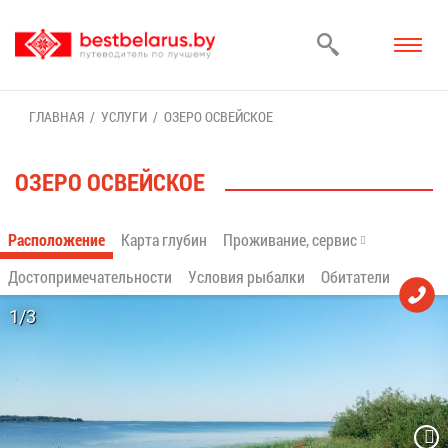
ГЛАВ­НАЯ
УСЛУ­ГИ
ОЗЕ­РО ОСВЕЙ­СКОЕ
ОЗЕ­РО ОСВЕЙ­СКОЕ
Рас­по­ло­же­ние
Кар­та глу­бин
Про­жи­ва­ние, сер­вис
До­сто­при­ме­ча­тель­но­сти
Усло­вия ры­бал­ки
Оби­та­те­ли
1/3