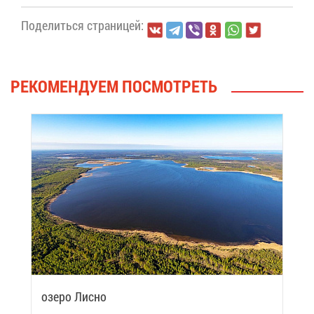
По­де­лить­ся стра­ни­цей:
РЕ­КО­МЕН­ДУ­ЕМ ПО­СМОТ­РЕТЬ
озе­ро Лис­но