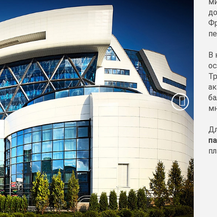
ми
до
Фр
пе
В 
ос
Тр
ак
ба
мн
Дл
па
пл