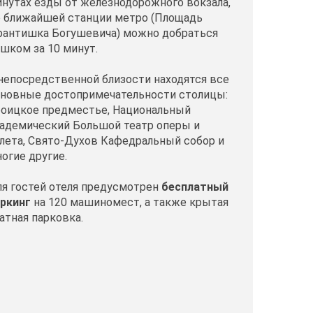
нутах езды от железнодорожного вокзала,
 ближайшей станции метро (Площадь
антишка Богушевича) можно добраться
шком за 10 минут.
непосредственной близости находятся все
новные достопримечательности столицы:
оицкое предместье, Национальный
адемический Большой театр оперы и
лета, Свято-Духов Кафедральный собор и
огие другие.
я гостей отеля предусмотрен
бесплатный
ркинг
на 120 машиномест, а также крытая
атная парковка.