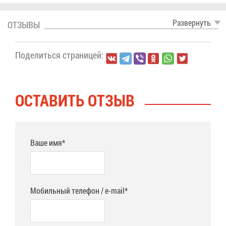
Раз­вер­нуть
ОТ­ЗЫ­ВЫ
По­де­лить­ся стра­ни­цей:
ОСТА­ВИТЬ ОТ­ЗЫВ
Ваше имя*
Мобильный телефон / e-mail*