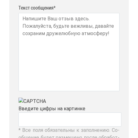
Текст сообщения*
Вве­ди­те циф­ры на кар­тин­ке
* Все по­ля обя­за­тель­ны к за­пол­не­нию. Со­
об­ще­ние бу­дет раз­ме­ще­но по­сле об­ра­бот­