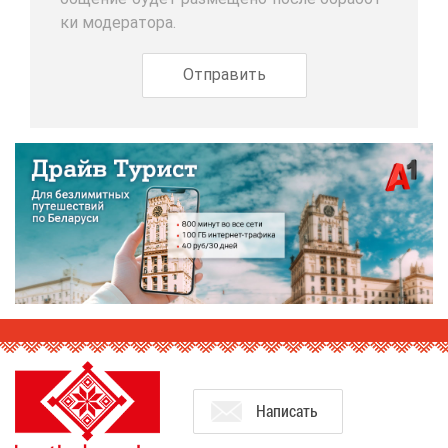
ки мо­де­ра­то­ра.
На­пи­сать