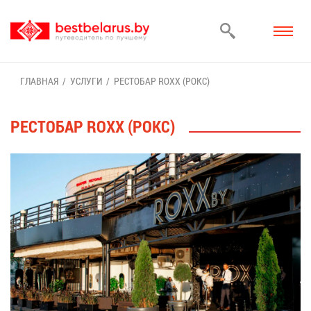
ГЛАВ­НАЯ
УСЛУ­ГИ
РЕ­СТО­БАР ROXX (РОКС)
РЕ­СТО­БАР ROXX (РОКС)