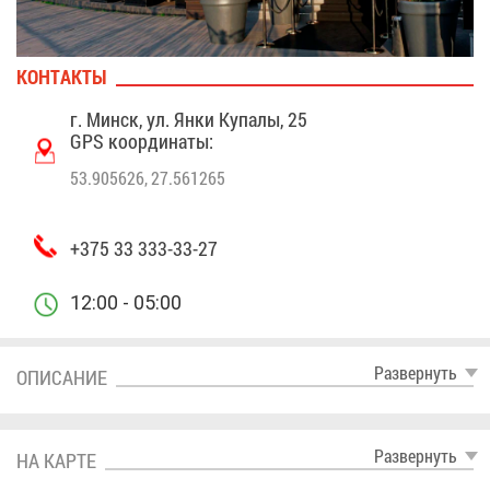
КОН­ТАК­ТЫ
г. Минск, ул. Ян­ки Ку­па­лы, 25
GPS ко­ор­ди­на­ты:
53.905626, 27.561265
+375 33 333-33-27
12:00 - 05:00
Раз­вер­нуть
ОПИ­СА­НИЕ
Раз­вер­нуть
НА КАР­ТЕ