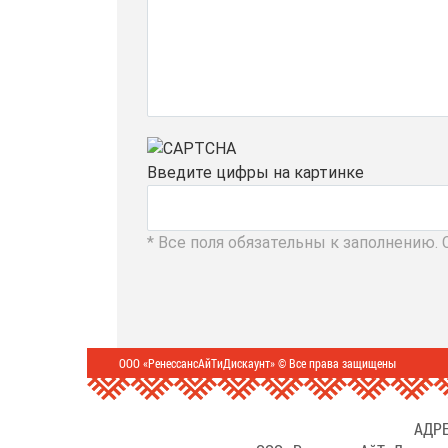
Введите цифры на картинке
* Все поля обязательны к заполнению.
ООО «РенессансАйТиДискаунт» © Все права защищены
АДРЕ