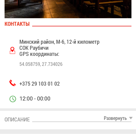
КОН­ТАК­ТЫ
Мин­ский рай­он, М-6, 12-й ки­ло­метр
СОК Рау­би­чи
GPS ко­ор­ди­на­ты:
54.058759, 27.734026
+375 29 103 01 02
12:00 - 00:00
Раз­вер­нуть
ОПИ­СА­НИЕ