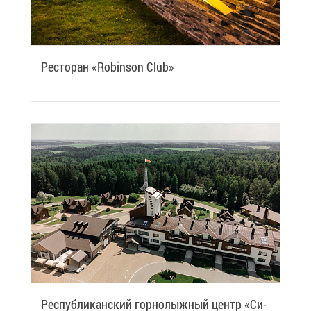
Ре­сто­ран «Robinson Сlub»
Рес­пуб­ли­кан­ский гор­но­лыж­ный центр «Си­