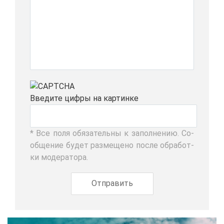
Вве­ди­те циф­ры на кар­тин­ке
* Все по­ля обя­за­тель­ны к за­пол­не­нию. Со­
об­ще­ние бу­дет раз­ме­ще­но по­сле об­ра­бот­
ки мо­де­ра­то­ра.