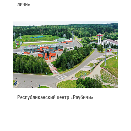
ли­чи»
Рес­пуб­ли­кан­ский центр «Рау­би­чи»