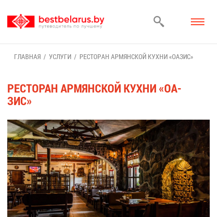
ГЛАВ­НАЯ
УСЛУ­ГИ
РЕ­СТО­РАН АР­МЯН­СКОЙ КУХ­НИ «ОА­ЗИС»
РЕ­СТО­РАН АР­МЯН­СКОЙ КУХ­НИ «ОА­
ЗИС»