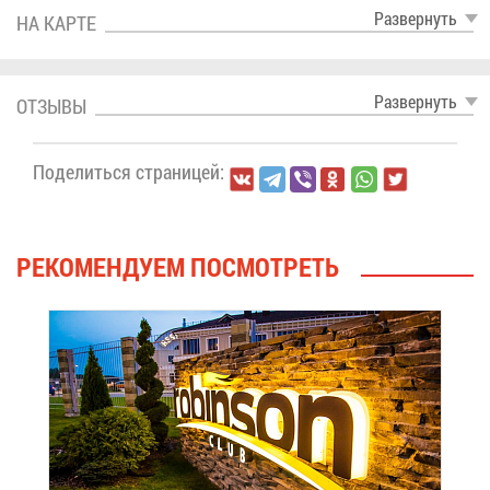
Раз­вер­нуть
НА КАР­ТЕ
Раз­вер­нуть
ОТ­ЗЫ­ВЫ
По­де­лить­ся стра­ни­цей:
РЕ­КО­МЕН­ДУ­ЕМ ПО­СМОТ­РЕТЬ