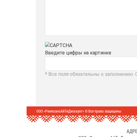
Введите цифры на картинке
* Все поля обязательны к заполнению.
ООО «РенессансАйТиДискаунт» © Все права защищены
АДРЕ