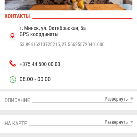
КОН­ТАК­ТЫ
г. Минск, ул. Ок­тябрь­ская, 5а
GPS ко­ор­ди­на­ты:
53.89416213725215, 27.566255720401006
+375 44 500 00 00
08.00 - 00.00
Раз­вер­нуть
ОПИ­СА­НИЕ
Раз­вер­нуть
НА КАР­ТЕ