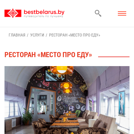
ГЛАВ­НАЯ
УСЛУ­ГИ
РЕ­СТО­РАН «МЕ­СТО ПРО ЕДУ»
РЕ­СТО­РАН «МЕ­СТО ПРО ЕДУ»