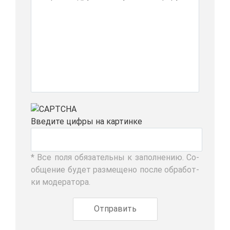
Вве­ди­те циф­ры на кар­тин­ке
* Все по­ля обя­за­тель­ны к за­пол­не­нию. Со­
об­ще­ние бу­дет раз­ме­ще­но по­сле об­ра­бот­
ки мо­де­ра­то­ра.