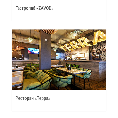
Га­стро­паб «ZAVOD»
Ре­сто­ран «Тер­ра»