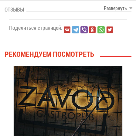
Раз­вер­нуть
ОТ­ЗЫ­ВЫ
По­де­лить­ся стра­ни­цей:
РЕ­КО­МЕН­ДУ­ЕМ ПО­СМОТ­РЕТЬ