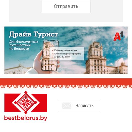
На­пи­сать