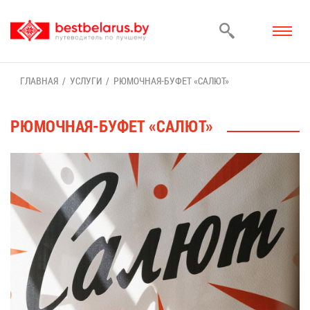
ГЛАВ­НАЯ
УСЛУ­ГИ
РЮ­МОЧ­НАЯ-БУ­ФЕТ «СА­ЛЮТ»
РЮ­МОЧ­НАЯ-БУ­ФЕТ «СА­ЛЮТ»