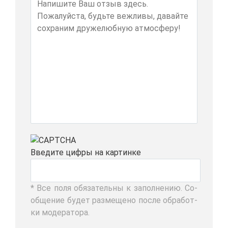
Вве­ди­те циф­ры на кар­тин­ке
* Все по­ля обя­за­тель­ны к за­пол­не­нию. Со­
об­ще­ние бу­дет раз­ме­ще­но по­сле об­ра­бот­
ки мо­де­ра­то­ра.