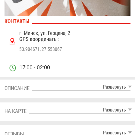
КОН­ТАК­ТЫ
г. Минск, ул. Гер­це­на, 2
GPS ко­ор­ди­на­ты:
53.904671, 27.558067
17:00 - 02:00
Раз­вер­нуть
ОПИ­СА­НИЕ
Раз­вер­нуть
НА КАР­ТЕ
Раз­вер­нуть
ОТ­ЗЫ­ВЫ