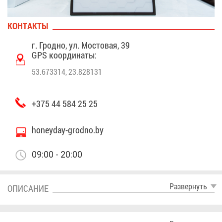
КОН­ТАК­ТЫ
г. Грод­но, ул. Мо­сто­вая, 39
GPS ко­ор­ди­на­ты:
53.673314, 23.828131
+375 44 584 25 25
honeyday-grodno.by
09:00 - 20:00
Раз­вер­нуть
ОПИ­СА­НИЕ