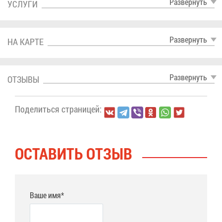
Раз­вер­нуть
УСЛУ­ГИ
Раз­вер­нуть
НА КАР­ТЕ
Раз­вер­нуть
ОТ­ЗЫ­ВЫ
По­де­лить­ся стра­ни­цей:
ОСТА­ВИТЬ ОТ­ЗЫВ
Ваше имя*