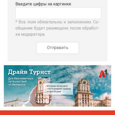
Вве­ди­те циф­ры на кар­тин­ке
* Все по­ля обя­за­тель­ны к за­пол­не­нию. Со­
об­ще­ние бу­дет раз­ме­ще­но по­сле об­ра­бот­
ки мо­де­ра­то­ра.