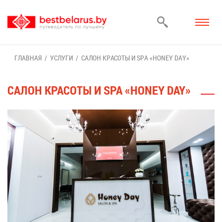
ГЛАВ­НАЯ
УСЛУ­ГИ
СА­ЛОН КРА­СО­ТЫ И SPA «HONEY DAY»
СА­ЛОН КРА­СО­ТЫ И SPA «HONEY DAY»