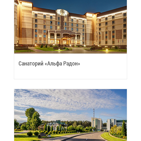
Са­на­то­рий «Аль­фа Ра­дон»