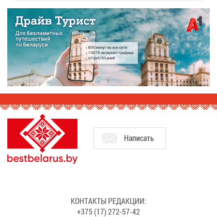
На­пи­сать
КОН­ТАК­ТЫ РЕ­ДАК­ЦИИ:
+375 (17) 272-57-42