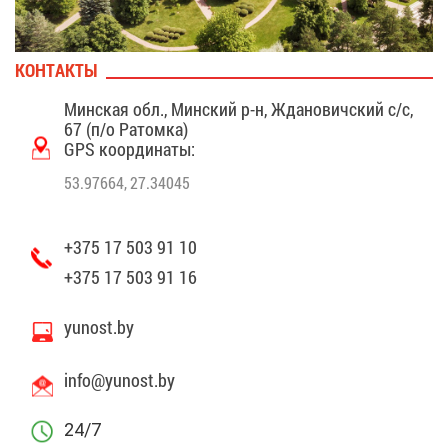
КОН­ТАК­ТЫ
Мин­ская обл., Мин­ский р-н, Жда­но­вич­ский с/с,
67 (п/о Ра­том­ка)
GPS ко­ор­ди­на­ты:
53.97664, 27.34045
+375 17 503 91 10
+375 17 503 91 16
yunost.by
info@​yunost.​by
24/7