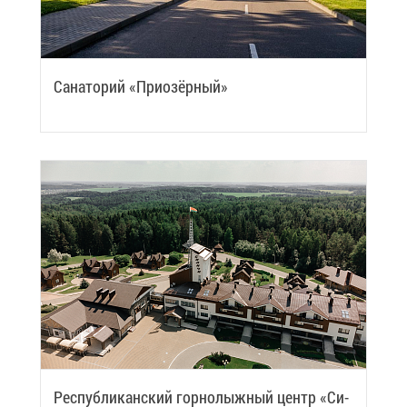
Са­на­то­рий «При­озёр­ный»
Рес­пуб­ли­кан­ский гор­но­лыж­ный центр «Си­