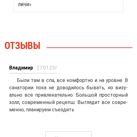
ли­чи»
ОТ­ЗЫ­ВЫ
Вла­ди­мир
27.01.23г
Бы­ли там в спа, все ком­форт­но и на уровне. В
са­на­то­рии по­ка не до­во­ди­лось бы­вать, но ви­зу­
аль­но все при­вле­ка­тель­но. Боль­шой про­стор­ный
холл, со­вре­мен­ный ре­цепш. Вы­гля­дит все со­вре­
мен­но, пла­ни­ру­ем съез­дить