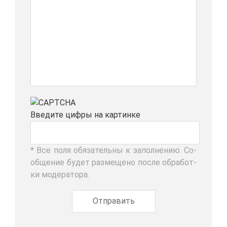
Вве­ди­те циф­ры на кар­тин­ке
* Все по­ля обя­за­тель­ны к за­пол­не­нию. Со­
об­ще­ние бу­дет раз­ме­ще­но по­сле об­ра­бот­
ки мо­де­ра­то­ра.