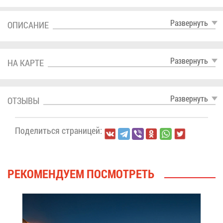
Раз­вер­нуть
ОПИ­СА­НИЕ
Раз­вер­нуть
НА КАР­ТЕ
Раз­вер­нуть
ОТ­ЗЫ­ВЫ
По­де­лить­ся стра­ни­цей:
РЕ­КО­МЕН­ДУ­ЕМ ПО­СМОТ­РЕТЬ