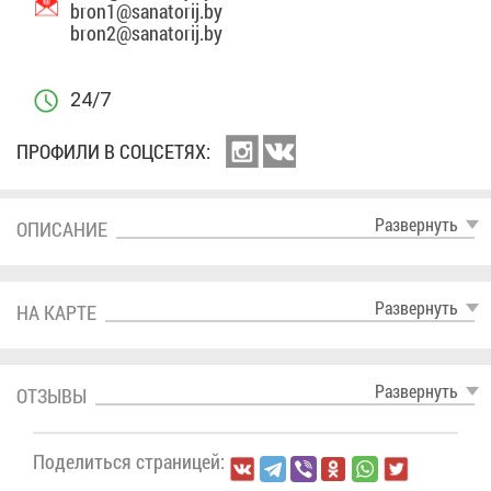
bron1@​san​ator​ij.​by
bron2@​san​ator​ij.​by
24/7
ПРО­ФИ­ЛИ В СОЦ­СЕ­ТЯХ:
Раз­вер­нуть
ОПИ­СА­НИЕ
Раз­вер­нуть
НА КАР­ТЕ
Раз­вер­нуть
ОТ­ЗЫ­ВЫ
По­де­лить­ся стра­ни­цей: