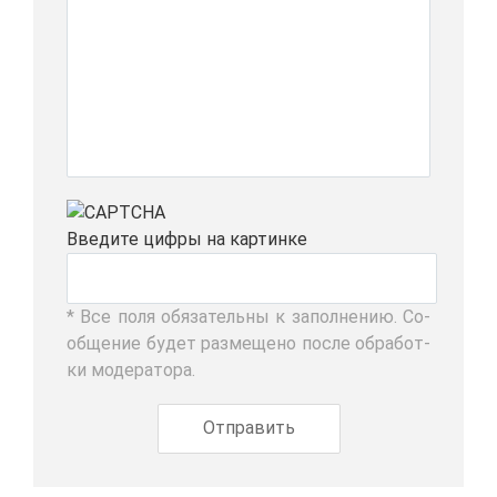
Вве­ди­те циф­ры на кар­тин­ке
* Все по­ля обя­за­тель­ны к за­пол­не­нию. Со­
об­ще­ние бу­дет раз­ме­ще­но по­сле об­ра­бот­
ки мо­де­ра­то­ра.