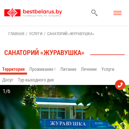
ГЛАВ­НАЯ
УСЛУ­ГИ
СА­НА­ТО­РИЙ «ЖУ­РА­ВУШ­КА»
СА­НА­ТО­РИЙ «ЖУ­РА­ВУШ­КА»
Тер­ри­то­рия
Про­жи­ва­ние
Пи­та­ние
Ле­че­ние
Услу­ги
До­суг
Тур вы­ход­но­го дня
1/6