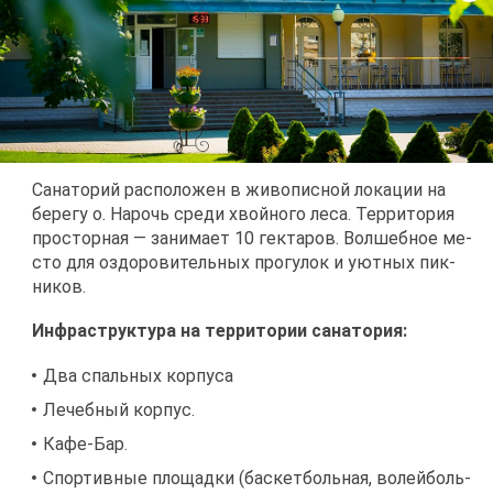
Са­на­то­рий рас­по­ло­жен в жи­во­пис­ной ло­ка­ции на
бе­ре­гу о. На­рочь сре­ди хвой­но­го ле­са. Тер­ри­то­рия
про­стор­ная — за­ни­ма­ет 10 гек­та­ров. Вол­шеб­ное ме­
сто для оздо­ро­ви­тель­ных про­гу­лок и уют­ных пик­
ни­ков.
Ин­фра­струк­ту­ра на тер­ри­то­рии са­на­то­рия:
Два спаль­ных кор­пу­са
Ле­чеб­ный кор­пус.
Ка­фе-Бар.
Спор­тив­ные пло­щад­ки (бас­кет­боль­ная, во­лей­боль­