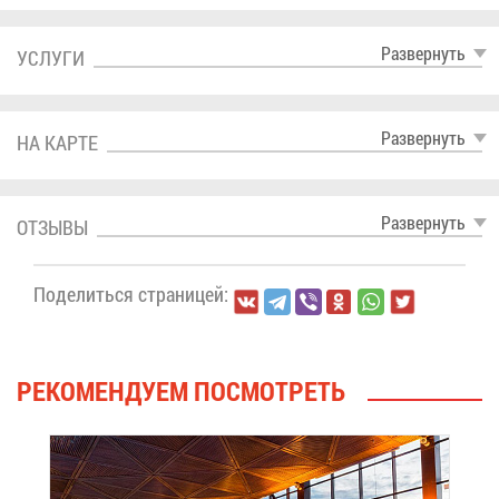
Раз­вер­нуть
УСЛУ­ГИ
Раз­вер­нуть
НА КАР­ТЕ
Раз­вер­нуть
ОТ­ЗЫ­ВЫ
По­де­лить­ся стра­ни­цей:
РЕ­КО­МЕН­ДУ­ЕМ ПО­СМОТ­РЕТЬ