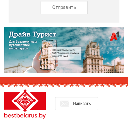
На­пи­сать