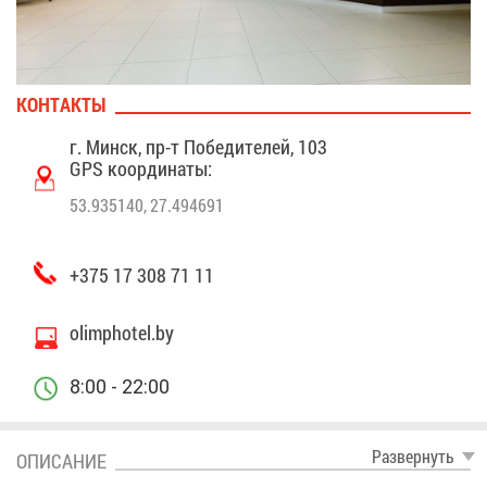
КОН­ТАК­ТЫ
г. Минск, пр-т По­бе­ди­те­лей, 103
GPS ко­ор­ди­на­ты:
53.935140, 27.494691
+375 17 308 71 11
olimphotel.by
8:00 - 22:00
Раз­вер­нуть
ОПИ­СА­НИЕ