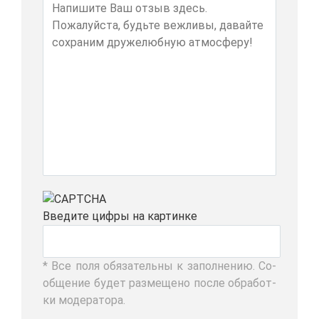
Вве­ди­те циф­ры на кар­тин­ке
* Все по­ля обя­за­тель­ны к за­пол­не­нию. Со­
об­ще­ние бу­дет раз­ме­ще­но по­сле об­ра­бот­
ки мо­де­ра­то­ра.