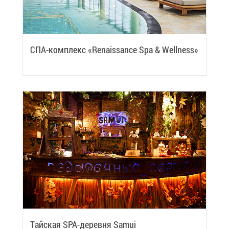
СПА-ком­плекс «Renaissance Spa & Wellness»
Тай­ская SPA-де­рев­ня Samui