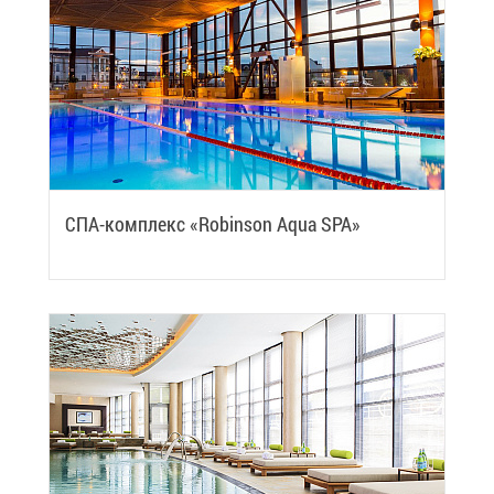
СПА-ком­плекс «Robinson Aqua SPA»