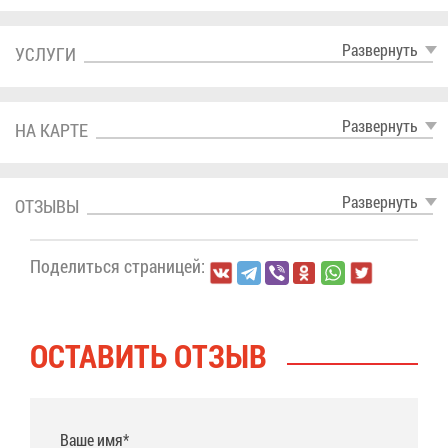
Раз­вер­нуть
УСЛУ­ГИ
Раз­вер­нуть
НА КАР­ТЕ
Раз­вер­нуть
ОТ­ЗЫ­ВЫ
По­де­лить­ся стра­ни­цей:
ОСТА­ВИТЬ ОТ­ЗЫВ
Ваше имя*