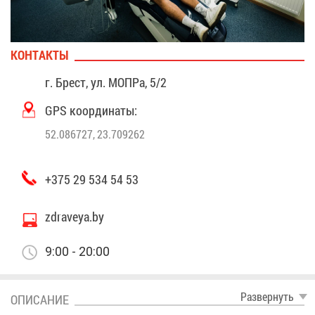
КОН­ТАК­ТЫ
г. Брест, ул. MO­ПPa, 5/2
GPS ко­ор­ди­на­ты:
52.086727, 23.709262
+375 29 534 54 53
zdraveya.by
9:00 - 20:00
Раз­вер­нуть
ОПИ­СА­НИЕ