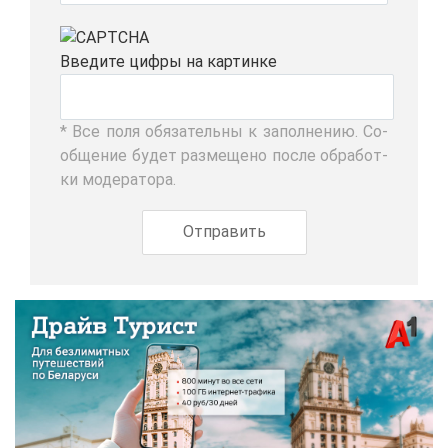
Вве­ди­те циф­ры на кар­тин­ке
* Все по­ля обя­за­тель­ны к за­пол­не­нию. Со­
об­ще­ние бу­дет раз­ме­ще­но по­сле об­ра­бот­
ки мо­де­ра­то­ра.