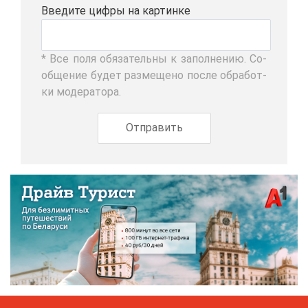
Вве­ди­те циф­ры на кар­тин­ке
* Все по­ля обя­за­тель­ны к за­пол­не­нию. Со­
об­ще­ние бу­дет раз­ме­ще­но по­сле об­ра­бот­
ки мо­де­ра­то­ра.