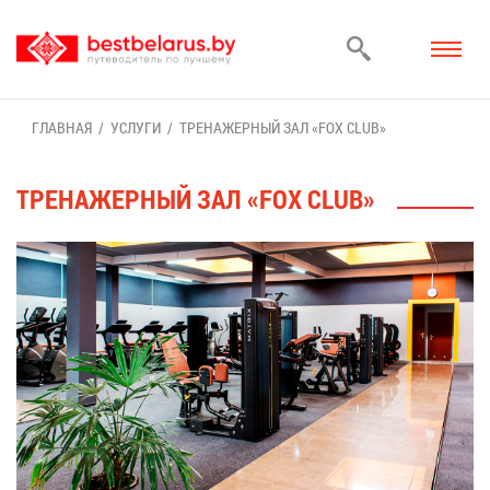
ГЛАВ­НАЯ
УСЛУ­ГИ
ТРЕ­НА­ЖЕР­НЫЙ ЗАЛ «FOX CLUB»
ТРЕ­НА­ЖЕР­НЫЙ ЗАЛ «FOX CLUB»