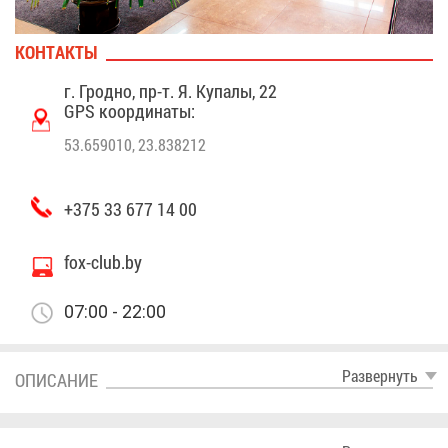
КОН­ТАК­ТЫ
г. Грод­но, пр-т. Я. Ку­па­лы, 22
GPS ко­ор­ди­на­ты:
53.659010, 23.838212
+375 33 677 14 00
fox-club.by
07:00 - 22:00
Раз­вер­нуть
ОПИ­СА­НИЕ