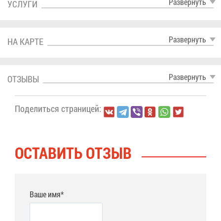
Раз­вер­нуть
УСЛУ­ГИ
Раз­вер­нуть
НА КАР­ТЕ
Раз­вер­нуть
ОТ­ЗЫ­ВЫ
По­де­лить­ся стра­ни­цей:
ОСТА­ВИТЬ ОТ­ЗЫВ
Ваше имя*