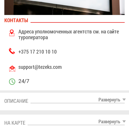
КОН­ТАК­ТЫ
Ад­ре­са упол­но­мо­чен­ных агентств см. на
сай­те
ту­ро­пе­ра­то­ра
+375 17 210 10 10
support@​tezeks.​com
24/7
Раз­вер­нуть
ОПИ­СА­НИЕ
Раз­вер­нуть
НА КАР­ТЕ