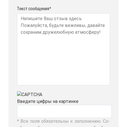
Текст сообщения*
Вве­ди­те циф­ры на кар­тин­ке
* Все по­ля обя­за­тель­ны к за­пол­не­нию. Со­