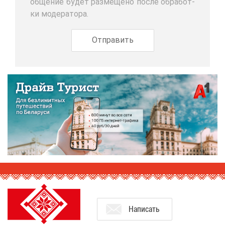
об­ще­ние бу­дет раз­ме­ще­но по­сле об­ра­бот­
ки мо­де­ра­то­ра.
На­пи­сать