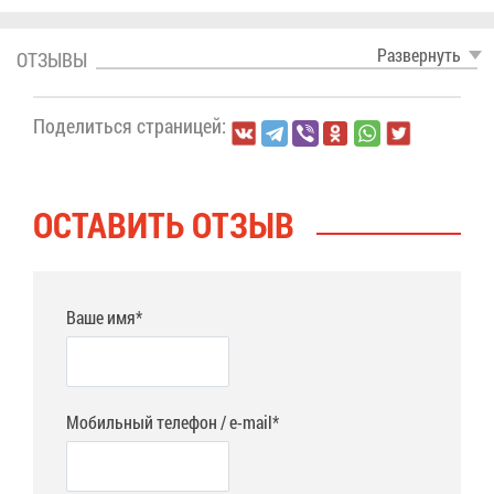
Раз­вер­нуть
ОТ­ЗЫ­ВЫ
По­де­лить­ся стра­ни­цей:
ОСТА­ВИТЬ ОТ­ЗЫВ
Ваше имя*
Мобильный телефон / e-mail*