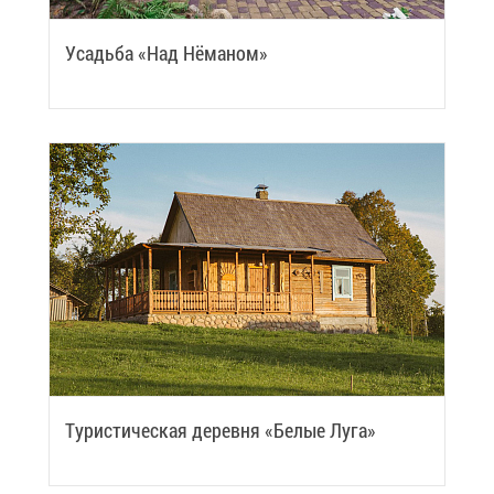
Усадь­ба «Над Нё­ма­ном»
Ту­ри­сти­че­ская де­рев­ня «Бе­лые Лу­га»