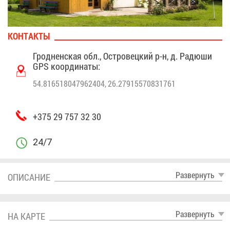
КОН­ТАК­ТЫ
Грод­нен­ская обл., Ост­ро­вец­кий р-н, д. Ра­дю­ши
GPS ко­ор­ди­на­ты:
54.816518047962404, 26.27915570831761
+375 29 757 32 30
24/7
Раз­вер­нуть
ОПИ­СА­НИЕ
Раз­вер­нуть
НА КАР­ТЕ