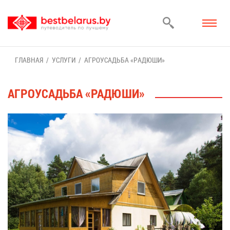
ГЛАВ­НАЯ
УСЛУ­ГИ
АГ­РО­УСАДЬ­БА «РА­ДЮ­ШИ»
АГ­РО­УСАДЬ­БА «РА­ДЮ­ШИ»