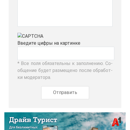
Вве­ди­те циф­ры на кар­тин­ке
* Все по­ля обя­за­тель­ны к за­пол­не­нию. Со­
об­ще­ние бу­дет раз­ме­ще­но по­сле об­ра­бот­
ки мо­де­ра­то­ра.