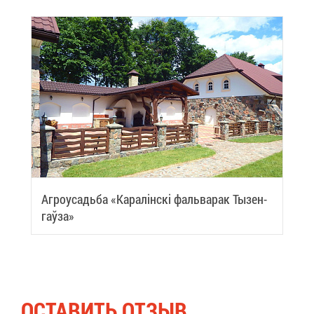
Аг­ро­усадь­ба «Карaлiн­скi фaль­ва­рак Ты­зен­
гаўза»
ОСТА­ВИТЬ ОТ­ЗЫВ