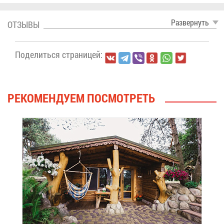
Раз­вер­нуть
ОТ­ЗЫ­ВЫ
По­де­лить­ся стра­ни­цей:
РЕ­КО­МЕН­ДУ­ЕМ ПО­СМОТ­РЕТЬ