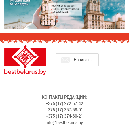
На­пи­сать
КОН­ТАК­ТЫ РЕ­ДАК­ЦИИ:
+375 (17) 272-57-42
+375 (17) 357-58-01
+375 (17) 374-60-21
info@​bes​tbel​arus.​by