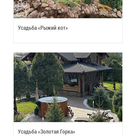
Усадь­ба «Ры­жий кот»
Усадь­ба «Зо­ло­тая Гор­ка»