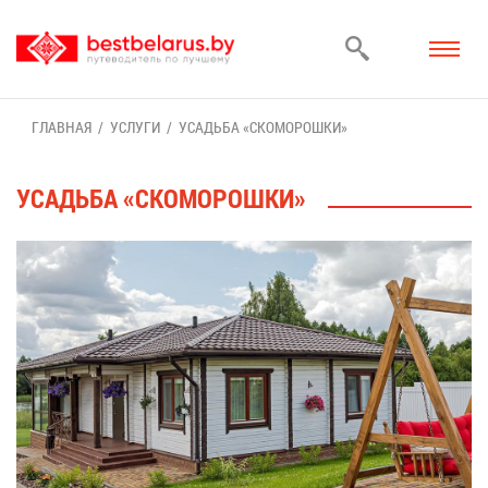
ГЛАВ­НАЯ
УСЛУ­ГИ
УСАДЬ­БА «СКО­МО­РОШ­КИ»
УСАДЬ­БА «СКО­МО­РОШ­КИ»