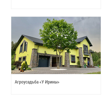
Аг­ро­усадь­ба «У Ири­ны»