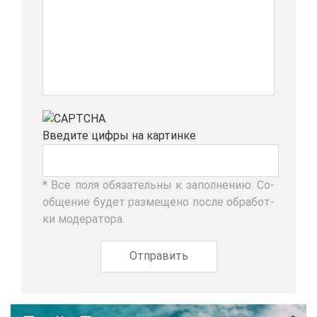
Вве­ди­те циф­ры на кар­тин­ке
* Все по­ля обя­за­тель­ны к за­пол­не­нию. Со­
об­ще­ние бу­дет раз­ме­ще­но по­сле об­ра­бот­
ки мо­де­ра­то­ра.