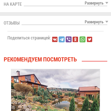
Раз­вер­нуть
НА КАР­ТЕ
Раз­вер­нуть
ОТ­ЗЫ­ВЫ
По­де­лить­ся стра­ни­цей:
РЕ­КО­МЕН­ДУ­ЕМ ПО­СМОТ­РЕТЬ