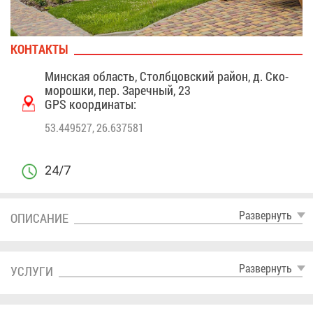
КОН­ТАК­ТЫ
Мин­ская об­ласть, Столб­цов­ский рай­он, д. Ско­
мо­рош­ки, пер. За­реч­ный, 23
GPS ко­ор­ди­на­ты:
53.449527, 26.637581
24/7
Раз­вер­нуть
ОПИ­СА­НИЕ
Раз­вер­нуть
УСЛУ­ГИ