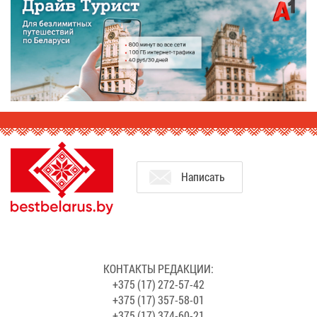
На­пи­сать
КОН­ТАК­ТЫ РЕ­ДАК­ЦИИ:
+375 (17) 272-57-42
+375 (17) 357-58-01
+375 (17) 374-60-21