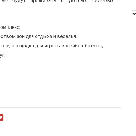
орые будут проживать в уютных гостевых
за
комплекс;
ством зон для отдыха и веселья;
оле, площадка для игры в волейбол, батуты;
уг.