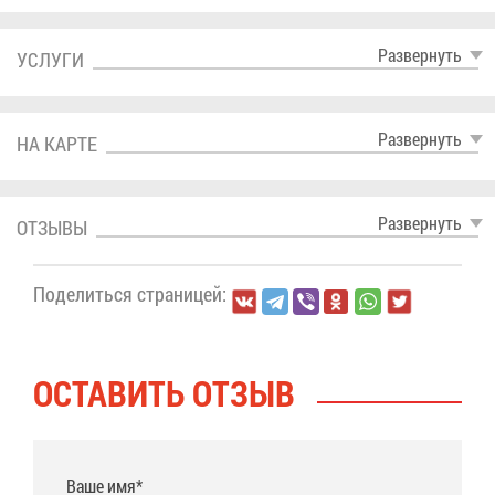
Раз­вер­нуть
УСЛУ­ГИ
Раз­вер­нуть
НА КАР­ТЕ
Раз­вер­нуть
ОТ­ЗЫ­ВЫ
По­де­лить­ся стра­ни­цей:
ОСТА­ВИТЬ ОТ­ЗЫВ
Ваше имя*