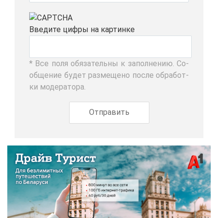
Вве­ди­те циф­ры на кар­тин­ке
* Все по­ля обя­за­тель­ны к за­пол­не­нию. Со­
об­ще­ние бу­дет раз­ме­ще­но по­сле об­ра­бот­
ки мо­де­ра­то­ра.