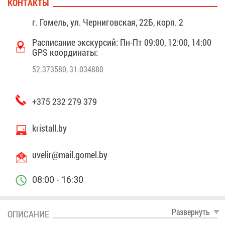
КОН­ТАК­ТЫ
г. Го­мель, ул. Чер­ни­гов­ская, 22Б, корп. 2
Рас­пи­са­ние экс­кур­сий: Пн-Пт 09:00, 12:00, 14:00
GPS ко­ор­ди­на­ты:
52.373580, 31.034880
+375 232 279 379
kristall.by
uvelir@​mail.​gomel.​by
08:00 - 16:30
Раз­вер­нуть
ОПИ­СА­НИЕ