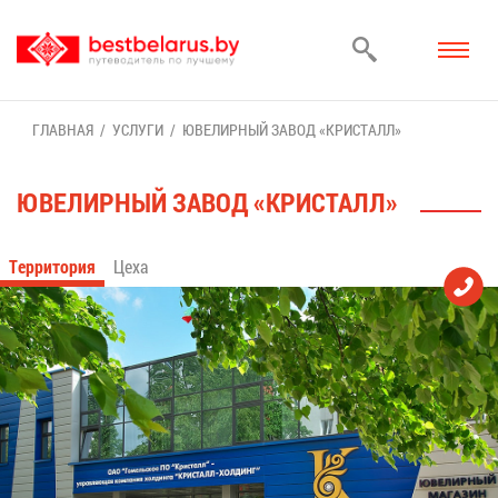
ГЛАВ­НАЯ
УСЛУ­ГИ
ЮВЕ­ЛИР­НЫЙ ЗА­ВОД «КРИ­СТАЛЛ»
ЮВЕ­ЛИР­НЫЙ ЗА­ВОД «КРИ­СТАЛЛ»
Тер­ри­то­рия
Це­ха